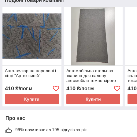
Подібні товари компанії
Авто-велюр на поролоні і
Автомобільна стельова
Авто
сітці "Артек синій"
тканина для салону
сало
автомобіля темно-сірого
текс
кольору текстура на
сітк
410
410
410
₴/пог.м
₴/пог.м
поролоні з сіткою
Купити
Купити
Про нас
99% позитивних з 195 відгуків за рік