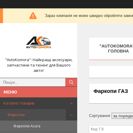
Зараз компанія не може швидко обробляти замов
"AUTOKOMORA"
ГОЛОВНА
"AvtoKomora": Найкращі аксесуари,
запчастини та тюнінг для Вашого
авто!
Фаркопи ГАЗ
Каталог товарів
Фаркопи
Фаркопи Acura
Г.8