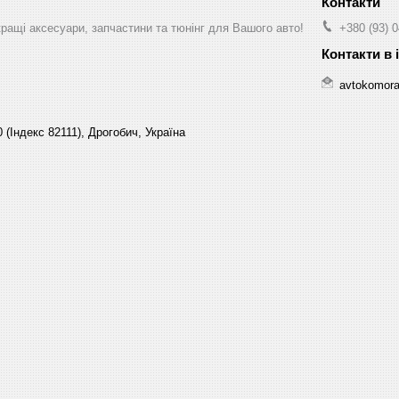
ращі аксесуари, запчастини та тюнінг для Вашого авто!
+380 (93) 
avtokomor
 (Індекс 82111), Дрогобич, Україна