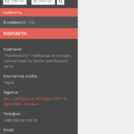
Наявність
В наявності
10
КОНТАКТИ
"AvtoKomora": Найкращі аксесуари,
запчастини та тюнінг для Вашого
авто!
Тарас
вул. Самбірська, 60 (Індекс 82111),
Дрогобич, Україна
+380 (93) 041-00-19