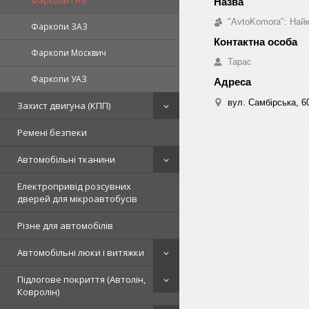
Фаркопи ГАЗ
"AvtoKomora": Найк
Фаркопи ЗАЗ
Фаркопи Москвич
Тарас
Фаркопи УАЗ
вул. Самбірська, 60
Захист двигуна (КПП)
Ремені безпеки
Автомобільні тканини
Електропривід розсувних
дверей для мікроавтобусів
Різне для автомобілів
Автомобільні люки і витяжки
Підлогове покриття (Автолін,
Ковролін)