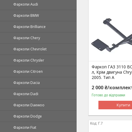
Фаркопи Audi
Фаркопи BMW
Фаркопи Brilliance
Фаркопи Chery
Фаркопи Chevrolet
Фаркопи Chrysler
Фаркоп ГАЗ 3110 В
Фаркопи Citroen
л, Крім двигуна Chry
2005. Тип А
Фаркопи Dacia
2 000 ₴/комплек
Фаркопи Dadi
Готово до відправки
Купити
Фаркопи Daewoo
Фаркопи Dodge
Г.7
Фаркопи Fiat