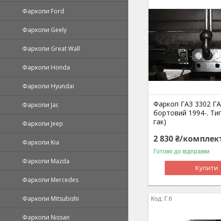
Фаркопи Ford
Фаркопи Geely
Фаркопи Great Wall
Фаркопи Honda
Фаркопи Hyundai
Фаркоп ГАЗ 3302 Г
Фаркопи Jac
бортовий 1994-. Тип
гак)
Фаркопи Jeep
2 830 ₴/комплек
Фаркопи Kia
Готово до відправки
Фаркопи Mazda
Купити
Фаркопи Mercedes
Фаркопи Mitsubishi
Г.6
Фаркопи Nissan