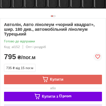
Автолін, Авто лінолеум «чорний квадрат»,
шир. 180 див., автомобільний лінолеум
Турецький
Готово до відправки
Код: al152
Опт і роздріб
795
₴/пог.м
735 ₴
від 15 пог.м
Купити
або
Купити з