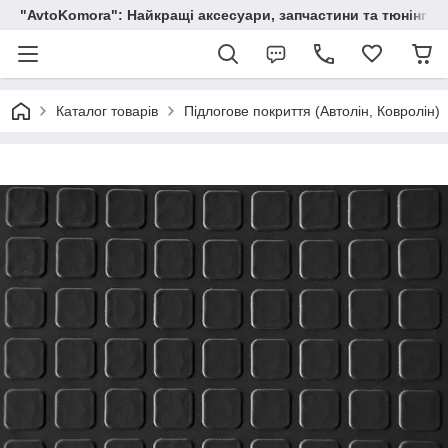
"AvtoKomora": Найкращі аксесуари, запчастини та тюнінг д
Каталог товарів
Підлогове покриття (Автолін, Ковролін)