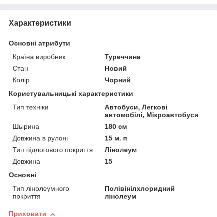
Характеристики
Основні атрибути
Країна виробник
Туреччина
Стан
Новий
Колір
Чорний
Користувальницькі характеристики
Тип техніки
Автобуси, Легкові
автомобілі, Мікроавтобуси
Шырина
180 см
Довжина в рулоні
15 м. п
Тип підлогового покриття
Лінолеум
Довжина
15
Основні
Тип лінолеумного
Полівінілхлоридний
покриття
лінолеум
Приховати