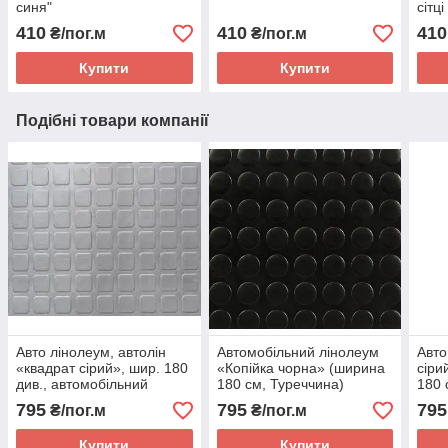
синя"
сітц
410
410
410
₴/пог.м
₴/пог.м
Купити
Купити
Подібні товари компанії
Авто лінолеум, автолін
Автомобільний лінолеум
Авто
«квадрат сірий», шир. 180
«Копійка чорна» (ширина
сіри
див., автомобільний
180 см, Туреччина)
180 
лінолеум Турецький
ліно
795
795
795
₴/пог.м
₴/пог.м
Купити
Купити