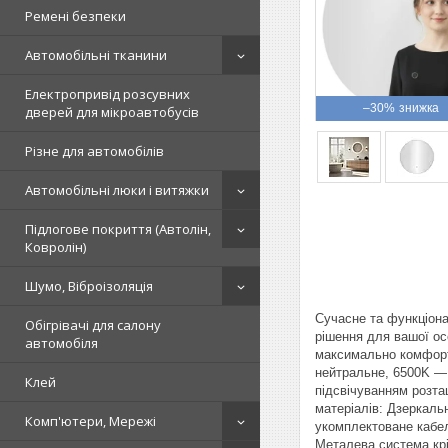
Ремені безпеки
Автомобільні тканини
Електропривід розсувних
–30%
дверей для мікроавтобусів
Різне для автомобілів
Автомобільні люки і витяжки
Підлогове покриття (Автолін,
Ковролін)
Шумо, Віброізоляція
Сучасне та функціона
Обігрівачі для салону
рішення для вашої осе
автомобіля
максимально комфорт
нейтральне, 6500K — 
Клей
підсвічуванням розта
матеріалів: Дзеркаль
Комп'ютери, Мережі
укомплектоване кабел
Металева система кріп