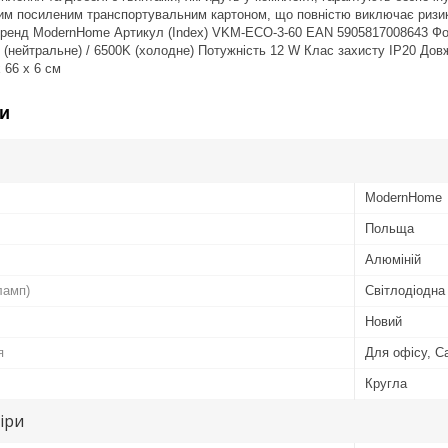
м посиленим транспортувальним картоном, що повністю виключає ризик п
ренд ModernHome Артикул (Index) VKM-ECO-3-60 EAN 5905817008643 Фор
K (нейтральне) / 6500K (холодне) Потужність 12 W Клас захисту IP20 Дов
 66 x 6 см
и
ModernHome
Польща
Алюміній
ламп)
Світлодіодна
Новий
я
Для офісу, С
Кругла
іри