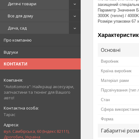
Дитячі товари
захищений спеціальни
Параметр Значення Б
Все для дому
3000K (тепле) / 4000
Розміри упаковки 67 x
Дача, сад
Характеристик
Про компанію
Основні
Відгуки
Виробник
КОНТАКТИ
Країна виробник
Матеріал рами
"AvtoKomora": Найкращі аксесуари,
Підсвічування (тип 
запчастини та тюнінг для Вашого
авто!
Стан
Сфера використанн
Тарас
Форма
Габаритні розм
вул. Самбірська, 60 (Індекс 82111),
Дрогобич, Україна