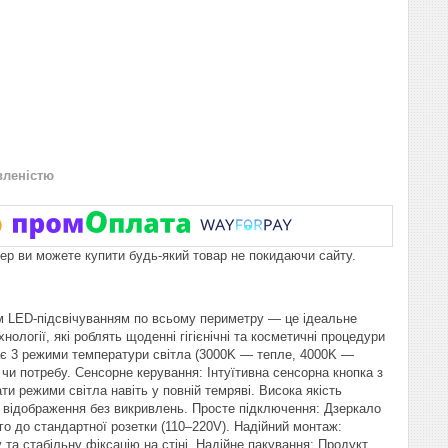
вленістю
пер ви можете купити будь-який товар не покидаючи сайту.
им LED-підсвічуванням по всьому периметру — це ідеальне
ології, які роблять щоденні гігієнічні та косметичні процедури
ає 3 режими температури світла (3000K — тепле, 4000K —
чи потребу. Сенсорне керування: Інтуїтивна сенсорна кнопка з
и режими світла навіть у повній темряві. Висока якість
е відображення без викривлень. Просте підключення: Дзеркало
 до стандартної розетки (110–220V). Надійний монтаж:
 та стабільну фіксацію на стіні. Надійне пакування: Продукт