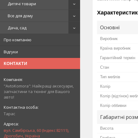
Дитячі товари
Характеристик
Все для дому
Основні
Дача, сад
Виробник
Про компанію
Країна виробник
Відгуки
Гарантійний термін
КОНТАКТИ
Стан
Тип меблів
"AvtoKomora": Найкращі аксесуари,
Колір
запчастини та тюнінг для Вашого
Колір (відтінок) меб
авто!
Колір оббивки
Тарас
Габаритні розм
Висота
вул. Самбірська, 60 (Індекс 82111),
Дрогобич, Україна
Глибина