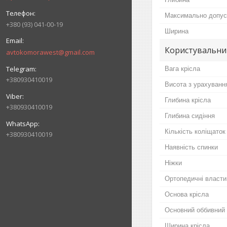
Максимально допус
+380 (93) 041-00-19
Ширина
Користувальни
avtokomorawest@gmail.com
Вага крісла
+380930410019
Висота з урахуванн
Глибина крісла
+380930410019
Глибина сидіння
Кількість коліщаток
+380930410019
Наявність спинки
Ніжки
Ортопедичні власти
Основа крісла
Основний оббивний 
Ширина крісла