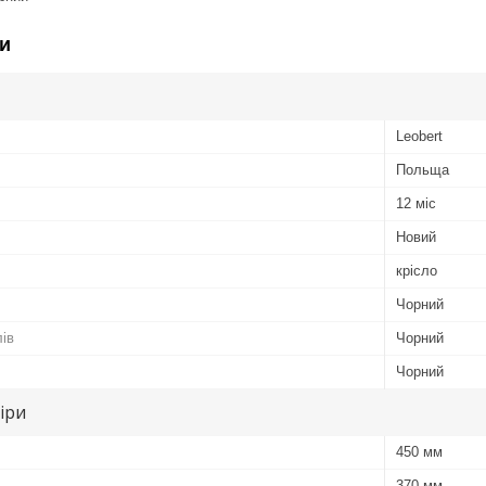
и
Leobert
Польща
12 міс
Новий
крісло
Чорний
лів
Чорний
Чорний
іри
450 мм
370 мм