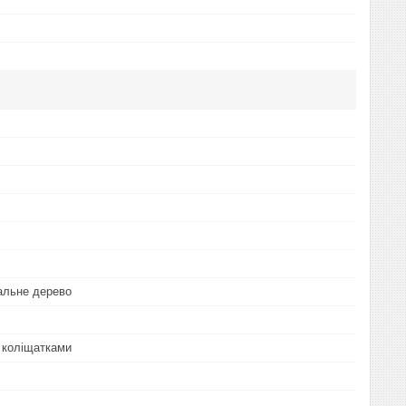
альне дерево
 коліщатками