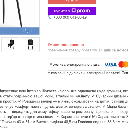
Купити з
+380 (93) 041-00-19
43 дні
повернення товару протягом 14 днів
за домо
У компанії підключені електронні платежі. Те
ідкреслює ваш інтер’єр Шукаєте крісло, яке одночасно буде зручним, в
б стати родзинкою вашої кухні, вітальні чи кабінету. ✔ Сучасний дизай
й простір. ✔ Розкішний велюр — м’який, оксамитовий на дотик, стійкий 
безпечує комфорт навіть під час довгих вечорів за столом. ✔ Міцна база
ність — підходить для дому, офісу, кафе чи ресторану. Це крісло — поєдн
ш інтер’єр став ще стильнішим! 📌 Характеристики (UA) Характеристик
/ Глибина 43 × 51 см Висота сидіння 48,5 см Глибина сидіння 38,5 см Ма
рний