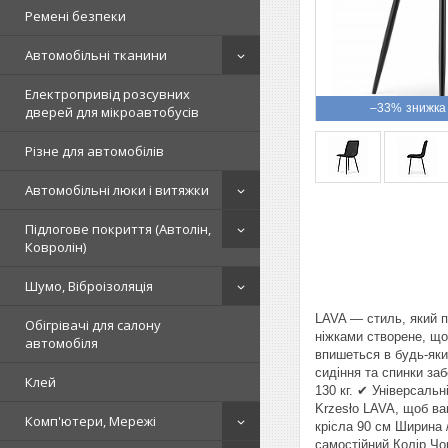
Ремені безпеки
Автомобільні тканини
Електропривід розсувних
–33%
дверей для мікроавтобусів
Різне для автомобілів
Автомобільні люки і витяжки
Підлогове покриття (Автолін,
Ковролін)
Шумо, Віброізоляція
LAVA — стиль, який п
Обігрівачі для салону
ніжками створене, що
автомобіля
впишеться в будь-яки
сидіння та спинки за
Клей
130 кг. ✔ Універсаль
Krzesło LAVA, щоб ва
Комп'ютери, Мережі
крісла 90 см Ширина 
самостійний Колір Чо