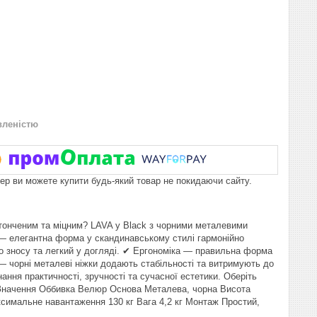
вленістю
пер ви можете купити будь-який товар не покидаючи сайту.
итонченим та міцним? LAVA у Black з чорними металевими
н — елегантна форма у скандинавському стилі гармонійно
до зносу та легкий у догляді. ✔ Ергономіка — правильна форма
 — чорні металеві ніжки додають стабільності та витримують до
ання практичності, зручності та сучасної естетики. Оберіть
а Значення Оббивка Велюр Основа Металева, чорна Висота
ксимальне навантаження 130 кг Вага 4,2 кг Монтаж Простий,