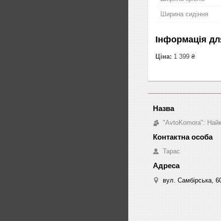
Ширина сидіння
Інформація дл
Ціна:
1 399 ₴
"AvtoKomora": Найк
Тарас
вул. Самбірська, 60