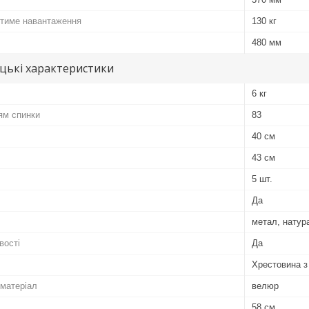
тиме навантаження
130 кг
480 мм
цькі характеристики
6 кг
ям спинки
83
40 см
43 см
5 шт.
Да
метал, натур
вості
Да
Хрестовина з
матеріал
велюр
58 см