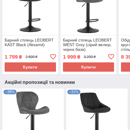
Барний стілець LEOBERT
Барний стілець LEOBERT
Обід
KAST Black (Aksamit)
WEST Grey (сірий велюр,
круг
чорна база)
стіл
екош
1 799
1 999
8 3
₴
₴
2 600 ₴
3 200 ₴
Купити
Купити
Акційні пропозиції та новинки
–38%
–31%