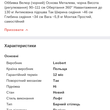
Оббивка Велюр (чорний) Основа Металева, чорна Висота
(регулювання) 90–111 см Обертання 360° Навантаження до
130 кг Антиковзна підошва Так Ширина сидіння ~46 см
Глибина сидіння ~34 см Вага ~5,8 кг Монтаж Простий,
самостійний
Приховати
Характеристики
Основні
Виробник
Leobert
Країна виробник
Польща
Гарантійний термін
12 міс
Поворотний механізм
Так
Підніжка
Ні
Стан
Новий
Стиль виконання
Лофт
Тип
Барний стілець
Тип підстави
Подіум