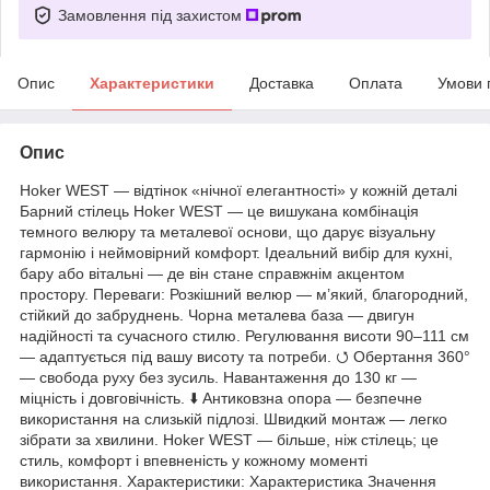
Замовлення під захистом
Опис
Характеристики
Доставка
Оплата
Умови 
Опис
Hoker WEST — відтінок «нічної елегантності» у кожній деталі
Барний стілець Hoker WEST — це вишукана комбінація
темного велюру та металевої основи, що дарує візуальну
гармонію і неймовірний комфорт. Ідеальний вибір для кухні,
бару або вітальні — де він стане справжнім акцентом
простору. Переваги: Розкішний велюр — м’який, благородний,
стійкий до забруднень. Чорна металева база — двигун
надійності та сучасного стилю. Регулювання висоти 90–111 см
— адаптується під вашу висоту та потреби. ⭯ Обертання 360°
— свобода руху без зусиль. Навантаження до 130 кг —
міцність і довговічність. ⬇ Антиковзна опора — безпечне
використання на слизькій підлозі. Швидкий монтаж — легко
зібрати за хвилини. Hoker WEST — більше, ніж стілець; це
стиль, комфорт і впевненість у кожному моменті
використання. Характеристики: Характеристика Значення