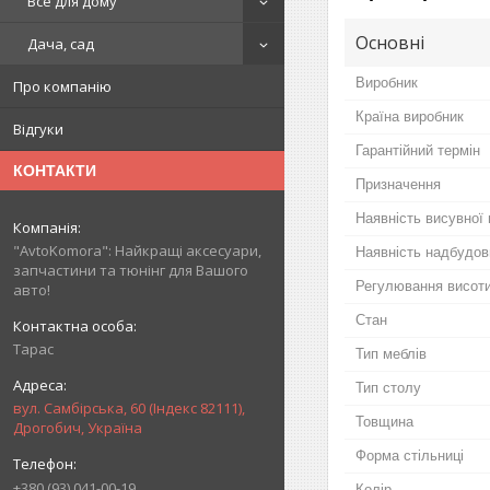
Все для дому
Основні
Дача, сад
Виробник
Про компанію
Країна виробник
Відгуки
Гарантійний термін
КОНТАКТИ
Призначення
Наявність висувної 
"AvtoKomora": Найкращі аксесуари,
Наявність надбудов
запчастини та тюнінг для Вашого
Регулювання висот
авто!
Стан
Тарас
Тип меблів
Тип столу
вул. Самбірська, 60 (Індекс 82111),
Товщина
Дрогобич, Україна
Форма стільниці
+380 (93) 041-00-19
Колір