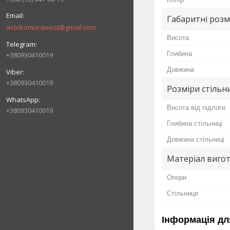
Габаритні розм
avtokomorawest@gmail.com
Висота
Глибина
+380930410019
Довжина
+380930410019
Розміри стільн
Висота від підлоги
+380930410019
Глибина стільниці
Довжина стільниці
Матеріал вигот
Опори
Стільниця
Інформація дл