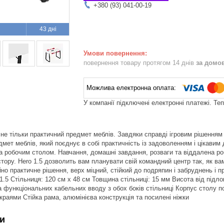
+380 (93) 041-00-19
43 дні
повернення товару протягом 14 днів
за домо
У компанії підключені електронні платежі. Те
 не тільки практичний предмет меблів. Завдяки справді ігровим рішенням 
мет меблів, який поєднує в собі практичність із задоволенням і цікави
а робочим столом. Навчання, домашні завдання, розваги та віддалена роб
тору. Hero 1.5 дозволить вам планувати свій командний центр так, як в
но практичне рішення, верх міцний, стійкий до подряпин і забруднень 
1.5 Стільниця: 120 см х 48 см Товщина стільниці: 15 мм Висота від підло
а функціональних кабельних вводу з обох боків стільниці Корпус столу 
краями Стійка рама, алюмінієва конструкція та посилені ніжки
и