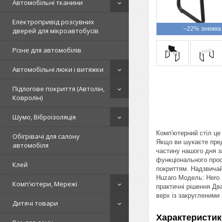
Автомобільні тканини
Електропривід розсувних
–22%
дверей для мікроавтобусів
Різне для автомобілів
Автомобільні люки і витяжки
Підлогове покриття (Автолін,
Ковролін)
Шумо, Віброізоляція
Комп'ютерний стіл це
Обігрівачі для салону
Якщо ви шукаєте пред
автомобіля
частину нашого дня з
функціонального прос
Клей
покриттям. Надзвичай
Huzaro Модель: Hero 
Комп'ютери, Мережі
практичні рішення Дв
верх із закругленими 
Дитячі товари
Характеристик