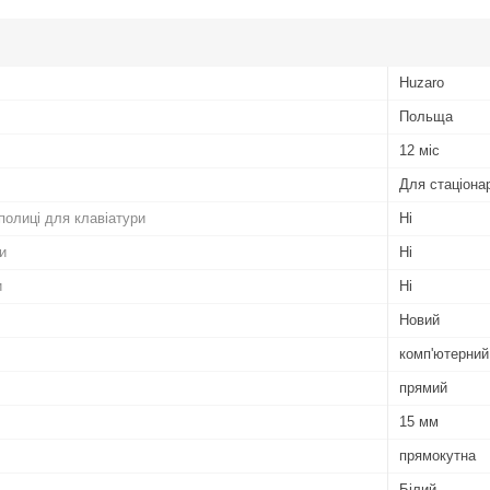
Huzaro
Польща
12 міс
Для стаціона
полиці для клавіатури
Ні
и
Ні
и
Ні
Новий
комп'ютерний
прямий
15 мм
прямокутна
Білий