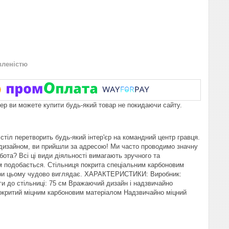
вленістю
пер ви можете купити будь-який товар не покидаючи сайту.
стіл перетворить будь-який інтер'єр на командний центр гравця.
м дизайном, ви прийшли за адресою! Ми часто проводимо значну
ота? Всі ці види діяльності вимагають зручного та
ам подобається. Стільниця покрита спеціальним карбоновим
і при цьому чудово виглядає. ХАРАКТЕРИСТИКИ: Виробник:
ги до стільниці: 75 см Вражаючий дизайн і надзвичайно
покритий міцним карбоновим матеріалом Надзвичайно міцний