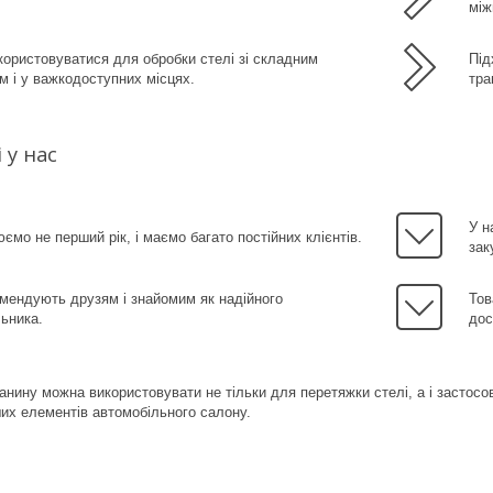
між
ористовуватися для обробки стелі зі складним
Під
 і у важкодоступних місцях.
тра
 у нас
У н
ємо не перший рік, і маємо багато постійних клієнтів.
зак
мендують друзям і знайомим як надійного
Тов
ьника.
дос
анину можна використовувати не тільки для перетяжки стелі, а і застосов
ших елементів автомобільного салону.