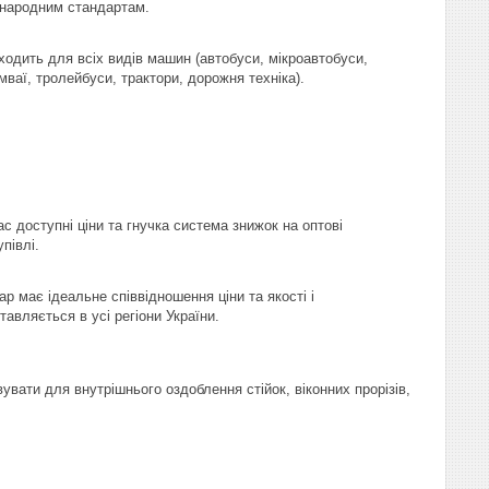
народним стандартам.
ходить для всіх видів машин (автобуси, мікроавтобуси,
мваї, тролейбуси, трактори, дорожня техніка).
ас доступні ціни та гнучка система знижок на оптові
упівлі.
ар має ідеальне співвідношення ціни та якості і
тавляється в усі регіони України.
увати для внутрішнього оздоблення стійок, віконних прорізів,