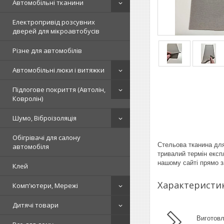
Автомобільні тканини
Електропривід розсувних
дверей для мікроавтобусів
Різне для автомобілів
Автомобільні люки і витяжки
Підлогове покриття (Автолін,
Ковролін)
Шумо, Віброізоляція
Обігрівачі для салону
Стельова тканина для
автомобіля
тривалий термін експ
нашому сайті прямо з
Клей
Характеристик
Комп'ютери, Мережі
Дитячі товари
Виготовл