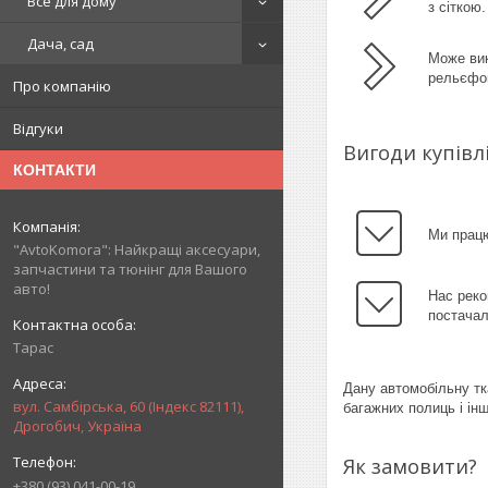
Все для дому
з сіткою.
Дача, сад
Може вик
рельєфом
Про компанію
Відгуки
Вигоди купівлі
КОНТАКТИ
Ми працю
"AvtoKomora": Найкращі аксесуари,
запчастини та тюнінг для Вашого
авто!
Нас реко
постачал
Тарас
Дану автомобільну тк
вул. Самбірська, 60 (Індекс 82111),
багажних полиць і ін
Дрогобич, Україна
Як замовити?
+380 (93) 041-00-19