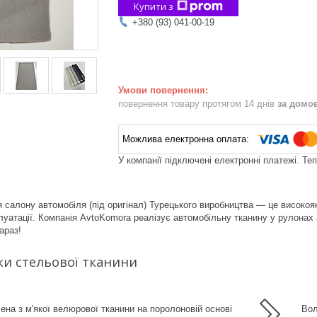
Купити з
+380 (93) 041-00-19
повернення товару протягом 14 днів
за домо
У компанії підключені електронні платежі. Те
 салону автомобіля (під оригінал) Турецького виробництва — це високояк
луатації. Компанія AvtoKomora реалізує автомобільну тканину у рулонах
араз!
и стельової тканини
ена з м'якої велюрової тканини на поролоновій основі
Вол