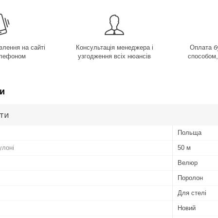
лення на сайті
Консультація менеджера і
Оплата б
елефоном
узгодження всіх нюансів
способом,
и
ути
Польща
улоні
50 м
Велюр
Поролон
Для стелі
Новий