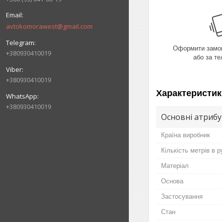
avtokomorawest@gmail.com
Оформити замов
+380930410019
або за т
+380930410019
Характеристик
+380930410019
Основні атриб
Країна виробник
Кількість метрів в р
Матеріал
Основа
Застосування
Стан