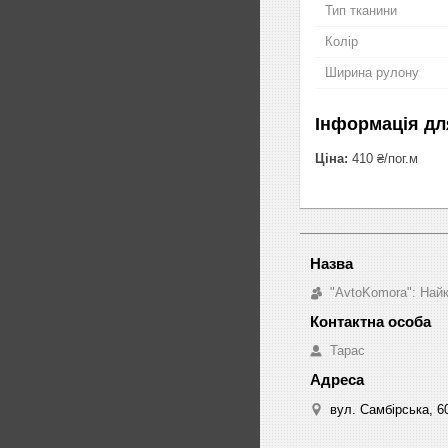
Тип тканини
Колір
Ширина рулону
Інформація дл
Ціна:
410 ₴/пог.м
"AvtoKomora": Найк
Тарас
вул. Самбірська, 60