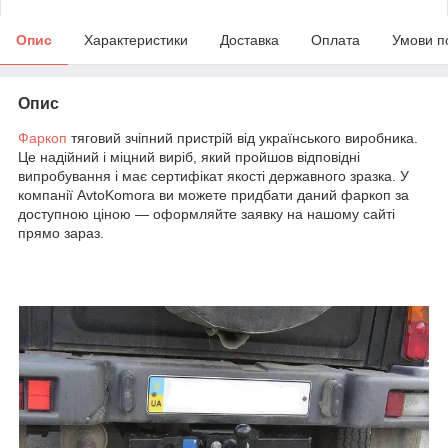
Опис
Характеристики
Доставка
Оплата
Умови п
Опис
Фаркоп
тяговий зчіпний пристрій від українського виробника.
Це надійний і міцний виріб, який пройшов відповідні
випробування і має сертифікат якості державного зразка. У
компанії AvtoKomora ви можете придбати даний фаркоп за
доступною ціною — оформляйте заявку на нашому сайті
прямо зараз.