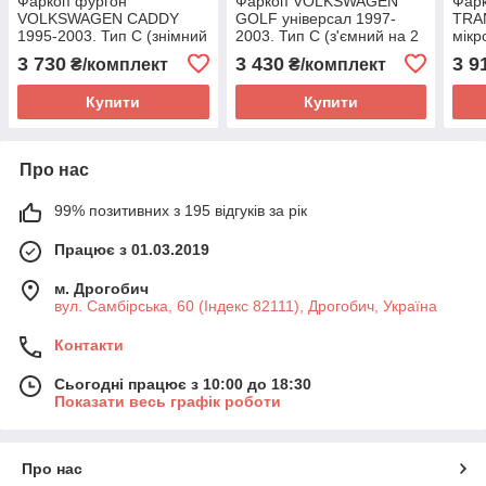
Фаркоп фургон
Фаркоп VOLKSWAGEN
Фар
VOLKSWAGEN CADDY
GOLF універсал 1997-
TRA
1995-2003. Тип С (знімний
2003. Тип С (з'ємний на 2
мікр
на 2 болтах)
болтах)
С (з
3 730
3 430
3 9
₴/комплект
₴/комплект
Купити
Купити
Про нас
99% позитивних з 195 відгуків за рік
Працює з 01.03.2019
м. Дрогобич
вул. Самбірська, 60 (Індекс 82111), Дрогобич, Україна
Контакти
Сьогодні працює з 10:00 до 18:30
Показати весь графік роботи
Про нас