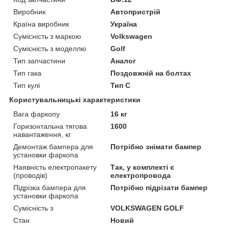
Виробник
Автопристрій
Країна виробник
Україна
Сумісність з маркою
Volkswagen
Сумісність з моделлю
Golf
Тип запчастини
Аналог
Тип гака
Поздовжній на болтах
Тип кулі
Тип C
Користувальницькі характеристики
Вага фаркопу
16 кг
Горизонтальна тягова
1600
навантаження, кг
Демонтаж бампера для
Потрібно знімати бампер
установки фаркопа
Наявність електропакету
Так, у комплекті є
(проводів)
електропровода
Підрізка бампера для
Потрібно підрізати бампер
установки фаркопа
Сумісність з
VOLKSWAGEN GOLF
Стан
Новий