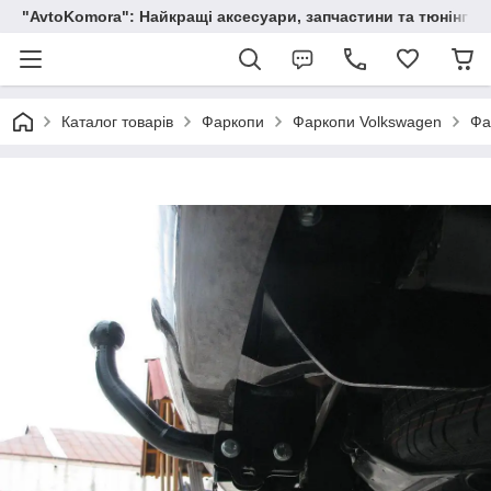
"AvtoKomora": Найкращі аксесуари, запчастини та тюнінг д
Каталог товарів
Фаркопи
Фаркопи Volkswagen
Фа