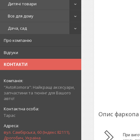
Дитячі товари
Все для дому
Дача, сад
Про компанію
Відгуки
КОНТАКТИ
"AvtoKomora": Найкращі аксесуари,
запчастини та тюнінг для Вашого
авто!
Опис фаркоп
Тарас
вул. Самбірська, 60 (Індекс 82111),
При виго
Дрогобич, Україна