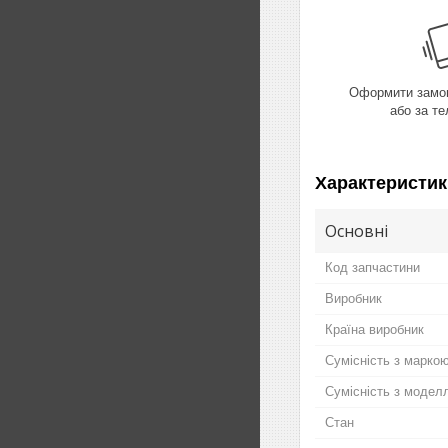
Оформити замов
або за т
Характеристик
Основні
Код запчастини
Виробник
Країна виробник
Сумісність з марко
Сумісність з модел
Стан