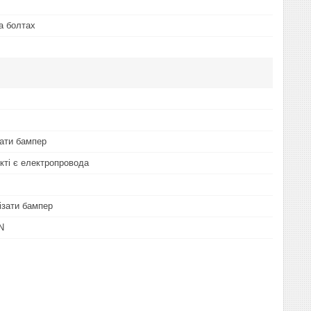
а болтах
мати бампер
екті є електропровода
ізати бампер
N