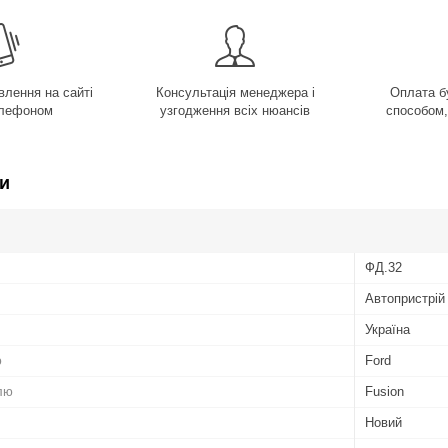
лення на сайті
Консультація менеджера і
Оплата б
елефоном
узгодження всіх нюансів
способом,
и
ФД.32
Автопристрій
Україна
ю
Ford
лю
Fusion
Новий