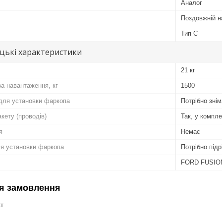
Аналог
Поздовжній н
Тип C
цькі характеристики
21 кг
ва навантаження, кг
1500
для установки фаркопа
Потрібно зні
кету (проводів)
Так, у компл
я
Немає
ля установки фаркопа
Потрібно підр
FORD FUSIO
я замовлення
кт