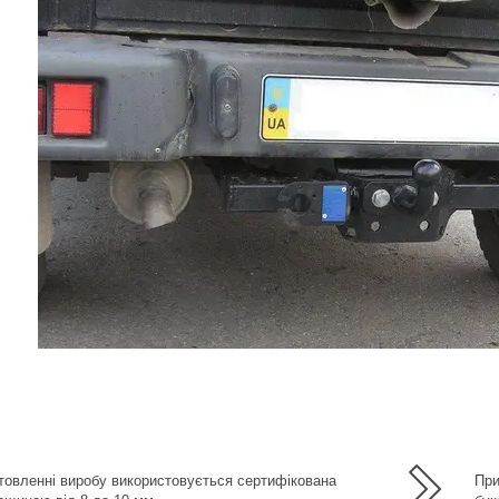
а
товленні виробу використовується сертифікована
При