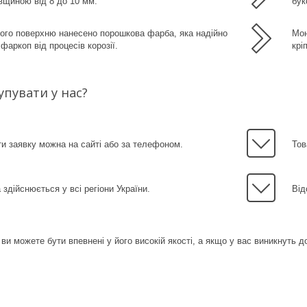
вщиною від 8 до 10 мм.
бук
ого поверхню нанесено порошкова фарба, яка надійно
Мон
фаркоп від процесів корозії.
крі
упувати у нас?
 заявку можна на сайті або за телефоном.
Тов
 здійснюється у всі регіони України.
Від
 ви можете бути впевнені у його високій якості, а якщо у вас виникнуть