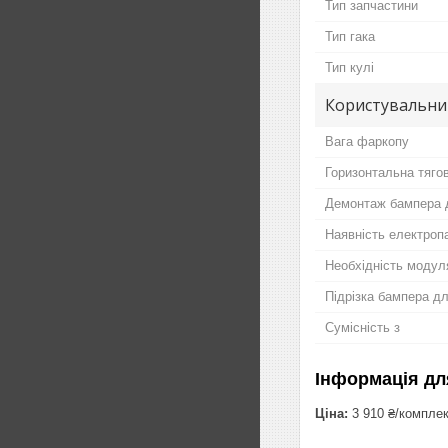
Тип запчастини
Тип гака
Тип кулі
Користувальни
Вага фаркопу
Горизонтальна тяго
Демонтаж бампера 
Наявність електропа
Необхідність модул
Підрізка бампера д
Сумісність з
Інформація дл
Ціна:
3 910 ₴/компле