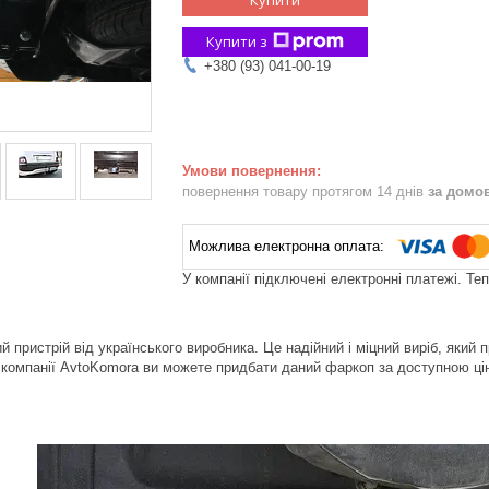
Купити з
+380 (93) 041-00-19
повернення товару протягом 14 днів
за домо
У компанії підключені електронні платежі. Те
й пристрій від українського виробника. Це надійний і міцний виріб, який 
 компанії AvtoKomora ви можете придбати даний фаркоп за доступною ц