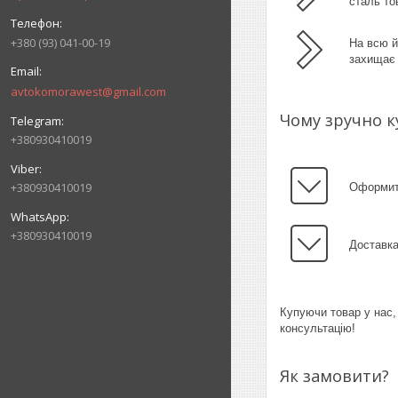
сталь то
+380 (93) 041-00-19
На всю й
захищає 
avtokomorawest@gmail.com
Чому зручно к
+380930410019
+380930410019
Оформити
+380930410019
Доставка
Купуючи товар у нас,
консультацію!
Як замовити?