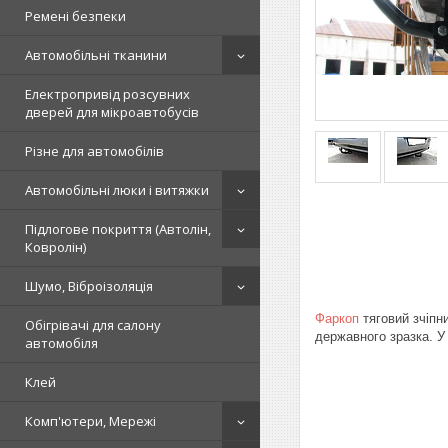
Ремені безпеки
Автомобільні тканини
Електропривід розсувних
дверей для мікроавтобусів
Різне для автомобілів
Автомобільні люки і витяжки
Підлогове покриття (Автолін,
Ковролін)
Шумо, Віброізоляція
Фаркоп
тяговий зчіпни
Обігрівачі для салону
державного зразка. У
автомобіля
Клей
Комп'ютери, Мережі