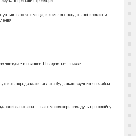
сирувати причепи і трейлери.
тується в штатні місця, в комплект входять всі елементи
плення.
ар завжди є в наявності і надаються знижки.
сутність передоплати, оплата будь-яким зручним способом.
 додаткові запитання — наші менеджери нададуть професійну