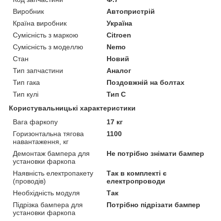
Виробник
Автопристрій
Країна виробник
Україна
Сумісність з маркою
Citroen
Сумісність з моделлю
Nemo
Стан
Новий
Тип запчастини
Аналог
Тип гака
Поздовжній на болтах
Тип кулі
Тип C
Користувальницькі характеристики
Вага фаркопу
17 кг
Горизонтальна тягова
1100
навантаження, кг
Демонтаж бампера для
Не потрібно знімати бампер
установки фаркопа
Наявність електропакету
Так в комплекті є
(проводів)
електропроводи
Необхідність модуля
Так
Підрізка бампера для
Потрібно підрізати бампер
установки фаркопа