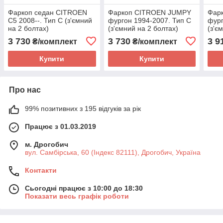
Фаркоп седан CITROEN
Фаркоп CITROEN JUMPY
Фар
C5 2008--. Тип С (з'ємний
фургон 1994-2007. Тип С
фург
на 2 болтах)
(з'ємний на 2 болтах)
(з'є
3 730
3 730
3 9
₴/комплект
₴/комплект
Купити
Купити
Про нас
99% позитивних з 195 відгуків за рік
Працює з 01.03.2019
м. Дрогобич
вул. Самбірська, 60 (Індекс 82111), Дрогобич, Україна
Контакти
Сьогодні працює з 10:00 до 18:30
Показати весь графік роботи