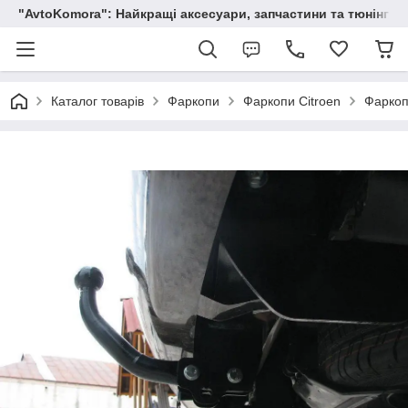
"AvtoKomora": Найкращі аксесуари, запчастини та тюнінг д
Каталог товарів
Фаркопи
Фаркопи Citroen
Фаркоп