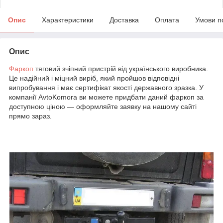
Опис
Характеристики
Доставка
Оплата
Умови п
Опис
Фаркоп
тяговий зчіпний пристрій від українського виробника.
Це надійний і міцний виріб, який пройшов відповідні
випробування і має сертифікат якості державного зразка. У
компанії AvtoKomora ви можете придбати даний фаркоп за
доступною ціною — оформляйте заявку на нашому сайті
прямо зараз.