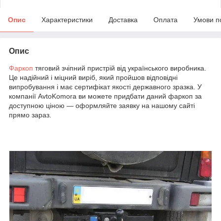
Опис
Характеристики
Доставка
Оплата
Умови п
Опис
Фаркоп
тяговий зчіпний пристрій від українського виробника.
Це надійний і міцний виріб, який пройшов відповідні
випробування і має сертифікат якості державного зразка. У
компанії AvtoKomora ви можете придбати даний фаркоп за
доступною ціною — оформляйте заявку на нашому сайті
прямо зараз.