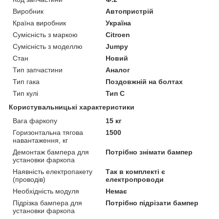
Виробник
Автопристрій
Країна виробник
Україна
Сумісність з маркою
Citroen
Сумісність з моделлю
Jumpy
Стан
Новий
Тип запчастини
Аналог
Тип гака
Поздовжній на болтах
Тип кулі
Тип C
Користувальницькі характеристики
Вага фаркопу
15 кг
Горизонтальна тягова
1500
навантаження, кг
Демонтаж бампера для
Потрібно знімати бампер
установки фаркопа
Наявність електропакету
Так в комплекті є
(проводів)
електропроводи
Необхідність модуля
Немає
Підрізка бампера для
Потрібно підрізати бампер
установки фаркопа