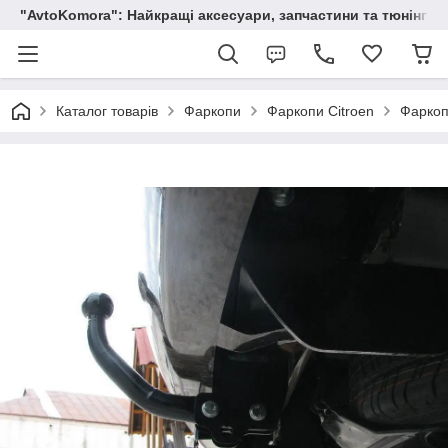
"AvtoKomora": Найкращі аксесуари, запчастини та тюнінг д
Каталог товарів
Фаркопи
Фаркопи Citroen
Фаркоп