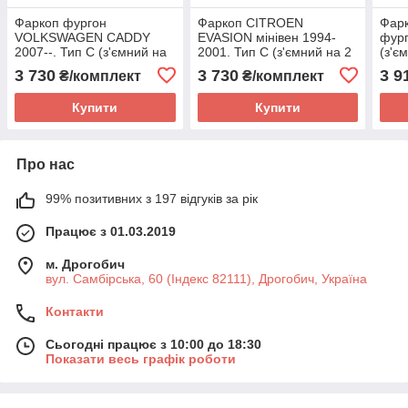
Фаркоп фургон
Фаркоп CITROEN
Фар
VOLKSWAGEN CADDY
EVASION мінівен 1994-
фург
2007--. Тип С (з'ємний на
2001. Тип С (з'ємний на 2
(з'є
2 болтах)
болтах)
3 730
3 730
3 9
₴/комплект
₴/комплект
Купити
Купити
Про нас
99% позитивних з 197 відгуків за рік
Працює з 01.03.2019
м. Дрогобич
вул. Самбірська, 60 (Індекс 82111), Дрогобич, Україна
Контакти
Сьогодні працює з 10:00 до 18:30
Показати весь графік роботи