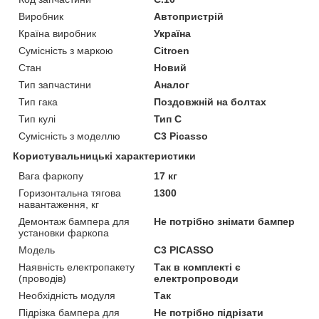
Виробник
Автопристрій
Країна виробник
Україна
Сумісність з маркою
Citroen
Стан
Новий
Тип запчастини
Аналог
Тип гака
Поздовжній на болтах
Тип кулі
Тип C
Сумісність з моделлю
C3 Picasso
Користувальницькі характеристики
Вага фаркопу
17 кг
Горизонтальна тягова
1300
навантаження, кг
Демонтаж бампера для
Не потрібно знімати бампер
установки фаркопа
Мoдель
C3 PICASSO
Наявність електропакету
Так в комплекті є
(проводів)
електропроводи
Необхідність модуля
Так
Підрізка бампера для
Не потрібно підрізати