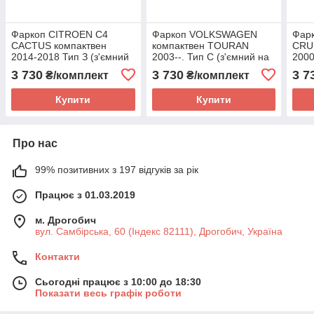
Фаркоп CITROEN C4
Фаркоп VOLKSWAGEN
Фар
CACTUS компактвен
компактвен TOURAN
CRU
2014-2018 Тип З (з'ємний
2003--. Тип С (з'ємний на
2000
на 2 болтах)
2 болтах)
на 2
3 730
3 730
3 7
₴/комплект
₴/комплект
Купити
Купити
Про нас
99% позитивних з 197 відгуків за рік
Працює з 01.03.2019
м. Дрогобич
вул. Самбірська, 60 (Індекс 82111), Дрогобич, Україна
Контакти
Сьогодні працює з 10:00 до 18:30
Показати весь графік роботи