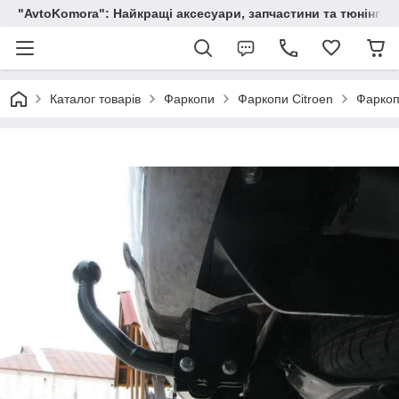
"AvtoKomora": Найкращі аксесуари, запчастини та тюнінг д
Каталог товарів
Фаркопи
Фаркопи Citroen
Фаркоп