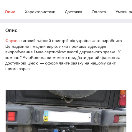
Опис
Характеристики
Доставка
Оплата
Умови п
Опис
Фаркоп
тяговий зчіпний пристрій від українського виробника.
Це надійний і міцний виріб, який пройшов відповідні
випробування і має сертифікат якості державного зразка. У
компанії AvtoKomora ви можете придбати даний фаркоп за
доступною ціною — оформляйте заявку на нашому сайті
прямо зараз.