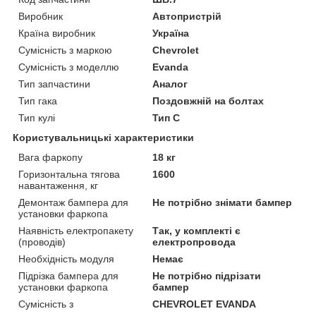
Виробник
Автопристрій
Країна виробник
Україна
Сумісність з маркою
Chevrolet
Сумісність з моделлю
Evanda
Тип запчастини
Аналог
Тип гака
Поздовжній на болтах
Тип кулі
Тип C
Користувальницькі характеристики
Вага фаркопу
18 кг
Горизонтальна тягова
1600
навантаження, кг
Демонтаж бампера для
Не потрібно знімати бампер
установки фаркопа
Наявність електропакету
Так, у комплекті є
(проводів)
електропровода
Необхідність модуля
Немає
Підрізка бампера для
Не потрібно підрізати
установки фаркопа
бампер
Сумісність з
CHEVROLET EVANDA