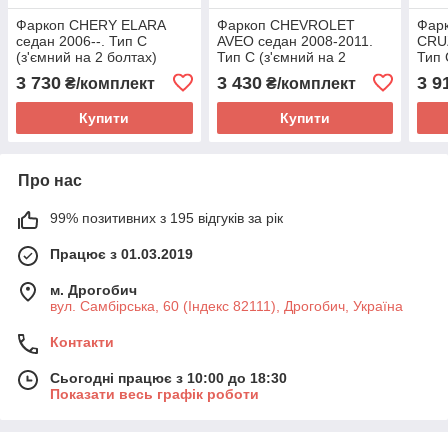
Фаркоп CHERY ELARA
Фаркоп CHEVROLET
Фар
седан 2006--. Тип С
AVEO седан 2008-2011.
CRUZ
(з'ємний на 2 болтах)
Тип С (з'ємний на 2
Тип 
болтах)
болт
3 730
3 430
3 9
₴/комплект
₴/комплект
Купити
Купити
Про нас
99% позитивних з 195 відгуків за рік
Працює з 01.03.2019
м. Дрогобич
вул. Самбірська, 60 (Індекс 82111), Дрогобич, Україна
Контакти
Сьогодні працює з 10:00 до 18:30
Показати весь графік роботи