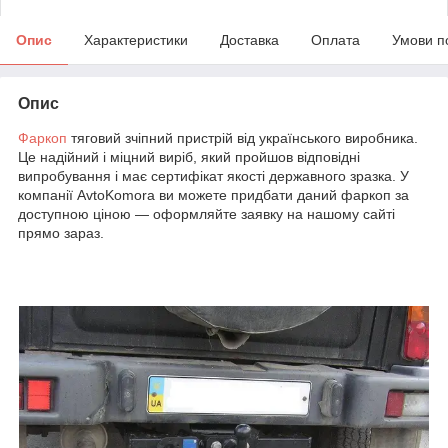
Опис
Характеристики
Доставка
Оплата
Умови п
Опис
Фаркоп
тяговий зчіпний пристрій від українського виробника.
Це надійний і міцний виріб, який пройшов відповідні
випробування і має сертифікат якості державного зразка. У
компанії AvtoKomora ви можете придбати даний фаркоп за
доступною ціною — оформляйте заявку на нашому сайті
прямо зараз.