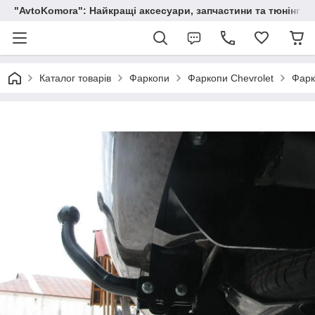
"AvtoKomora": Найкращі аксесуари, запчастини та тюнінг д
Каталог товарів
Фаркопи
Фаркопи Chevrolet
Фарк