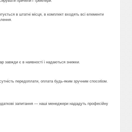
сирувати причепи і трейлери.
тується в штатні місця, в комплект входять всі елементи
плення.
ар завжди є в наявності і надаються знижки.
сутність передоплати, оплата будь-яким зручним способом.
 додаткові запитання — наші менеджери нададуть професійну