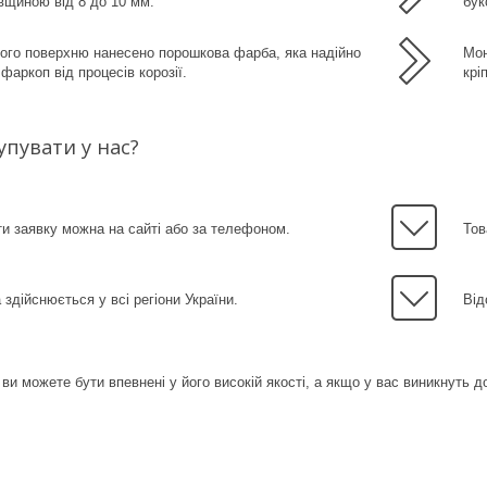
вщиною від 8 до 10 мм.
бук
ого поверхню нанесено порошкова фарба, яка надійно
Мон
фаркоп від процесів корозії.
крі
упувати у нас?
 заявку можна на сайті або за телефоном.
Тов
 здійснюється у всі регіони України.
Від
 ви можете бути впевнені у його високій якості, а якщо у вас виникнуть