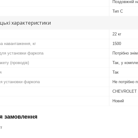
Поздовжній н
Тип C
цькі характеристики
22 кг
ва навантаження, кг
1500
для установки фаркопа
Потрібно зні
кету (проводів)
Так, у компл
я
Так
ля установки фаркопа
Не потрібно п
CHEVROLET
Новий
я замовлення
кт