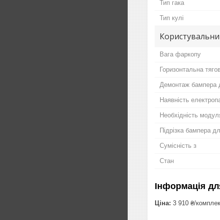
Тип гака
Тип кулі
Користувальни
Вага фаркопу
Горизонтальна тяго
Демонтаж бампера 
Наявність електропа
Необхідність модул
Підрізка бампера д
Сумісність з
Стан
Інформація дл
Ціна:
3 910 ₴/компле