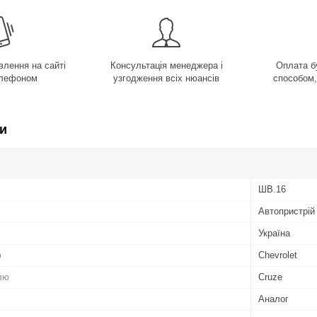
лення на сайті
Консультація менеджера і
Оплата б
елефоном
узгодження всіх нюансів
способом,
и
ШВ.16
Автопристрій
Україна
ю
Chevrolet
лю
Cruze
Аналог