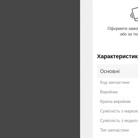
Оформити замов
або за т
Характеристик
Основні
Код запчастини
Виробник
Країна виробник
Сумісність з марко
Сумісність з модел
Тип запчастини