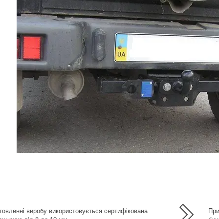
а
товленні виробу використовується сертифікована
При