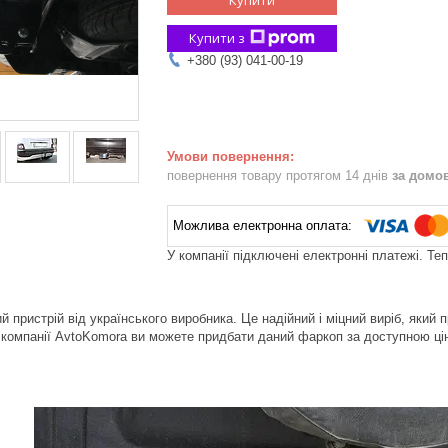
Купити з
+380 (93) 041-00-19
повернення товару протягом 14 днів
за домо
У компанії підключені електронні платежі. Те
й пристрій від українського виробника. Це надійний і міцний виріб, який 
 компанії AvtoKomora ви можете придбати даний фаркоп за доступною ц