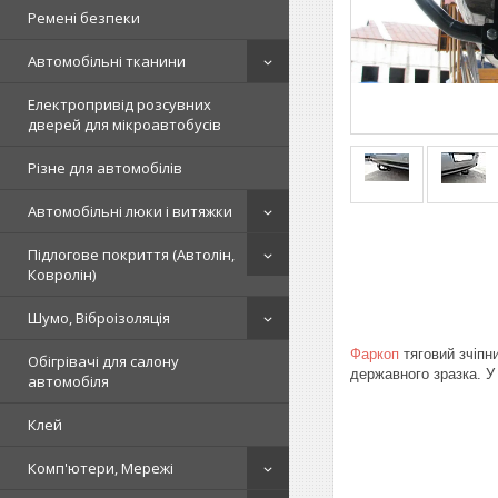
Ремені безпеки
Автомобільні тканини
Електропривід розсувних
дверей для мікроавтобусів
Різне для автомобілів
Автомобільні люки і витяжки
Підлогове покриття (Автолін,
Ковролін)
Шумо, Віброізоляція
Фаркоп
тяговий зчіпни
Обігрівачі для салону
державного зразка. У
автомобіля
Клей
Комп'ютери, Мережі