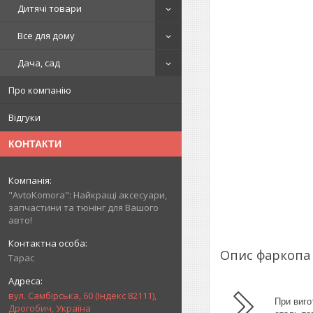
Дитячі товари
Все для дому
Дача, сад
Про компанію
Відгуки
КОНТАКТИ
"AvtoKomora": Найкращі аксесуари,
запчастини та тюнінг для Вашого
авто!
Опис фаркоп
Тарас
вул. Самбірська, 60 (Індекс 82111),
При виго
Дрогобич, Україна