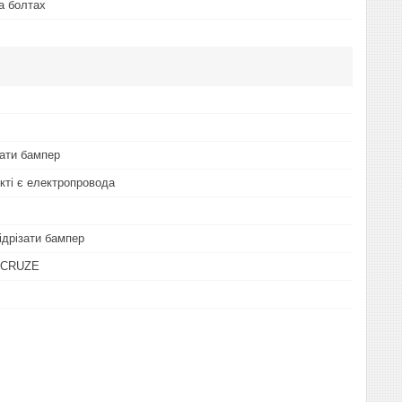
а болтах
мати бампер
екті є електропровода
ідрізати бампер
 CRUZE