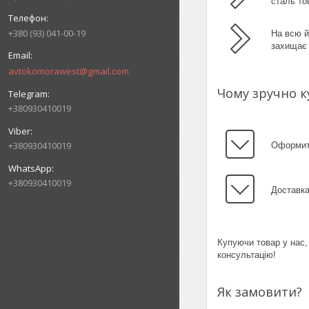
сталь то
+380 (93) 041-00-19
На всю й
захищає 
avtokomorawest@gmail.com
Чому зручно к
+380930410019
+380930410019
Оформити
+380930410019
Доставка
Купуючи товар у нас,
консультацію!
Як замовити?