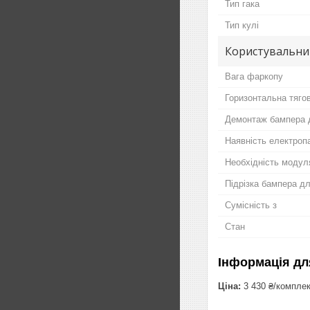
Тип гака
Тип кулі
Користувальни
Вага фаркопу
Горизонтальна тяго
Демонтаж бампера 
Наявність електропа
Необхідність модул
Підрізка бампера д
Сумісність з
Стан
Інформація дл
Ціна:
3 430 ₴/компле