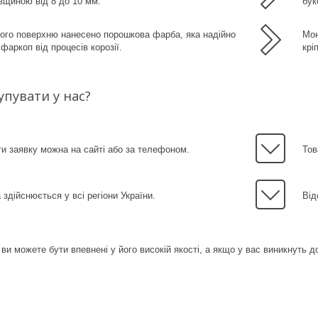
вщиною від 8 до 10 мм.
бук
ого поверхню нанесено порошкова фарба, яка надійно
Мон
фаркоп від процесів корозії.
крі
упувати у нас?
 заявку можна на сайті або за телефоном.
Тов
 здійснюється у всі регіони України.
Від
 ви можете бути впевнені у його високій якості, а якщо у вас виникнуть