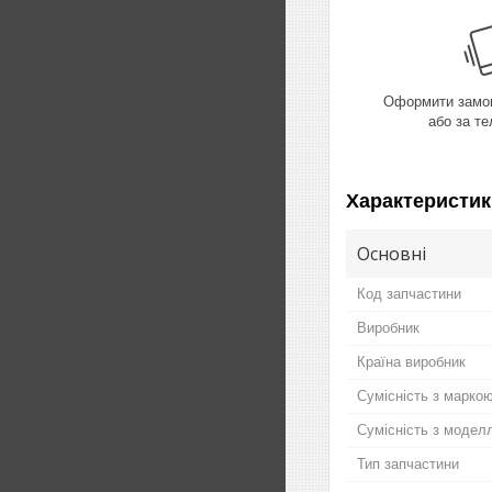
Оформити замов
або за т
Характеристик
Основні
Код запчастини
Виробник
Країна виробник
Сумісність з марко
Сумісність з модел
Тип запчастини