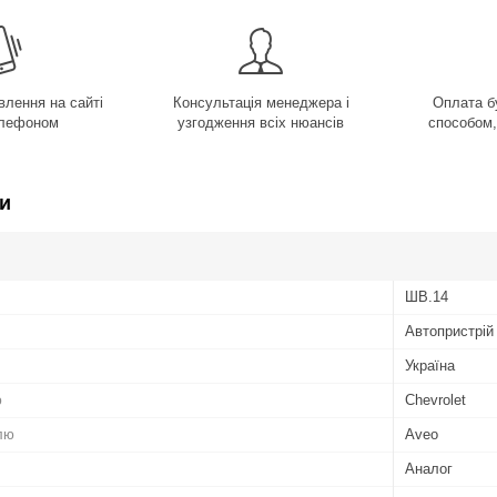
лення на сайті
Консультація менеджера і
Оплата б
елефоном
узгодження всіх нюансів
способом,
и
ШВ.14
Автопристрій
Україна
ю
Chevrolet
лю
Aveo
Аналог