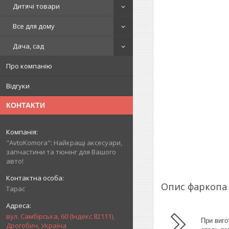
Дитячі товари
Все для дому
Дача, сад
Про компанію
Відгуки
КОНТАКТИ
"AvtoKomora": Найкращі аксесуари,
запчастини та тюнінг для Вашого
авто!
Опис фаркоп
Тарас
вул. Самбірська, 60 (Індекс 82111),
При виго
Дрогобич, Україна