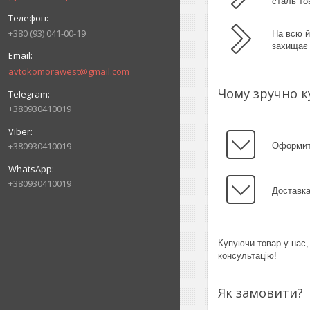
сталь то
+380 (93) 041-00-19
На всю й
захищає 
avtokomorawest@gmail.com
Чому зручно к
+380930410019
+380930410019
Оформити
+380930410019
Доставка
Купуючи товар у нас,
консультацію!
Як замовити?