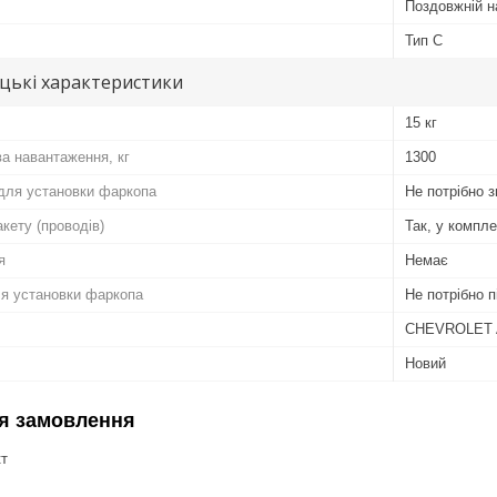
Поздовжній н
Тип C
цькі характеристики
15 кг
ва навантаження, кг
1300
для установки фаркопа
Не потрібно 
кету (проводів)
Так, у компл
я
Немає
ля установки фаркопа
Не потрібно п
CHEVROLET
Новий
я замовлення
кт