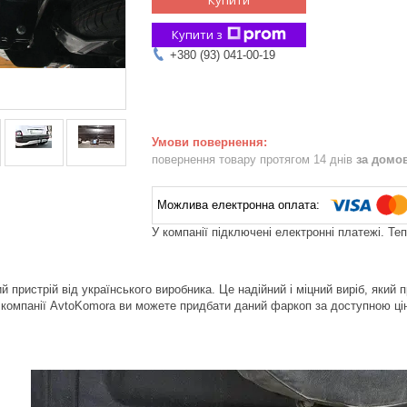
Купити з
+380 (93) 041-00-19
повернення товару протягом 14 днів
за домо
У компанії підключені електронні платежі. Те
й пристрій від українського виробника. Це надійний і міцний виріб, який 
 компанії AvtoKomora ви можете придбати даний фаркоп за доступною ц