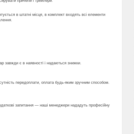
сирувати причепи і трейлери.
тується в штатні місця, в комплект входять всі елементи
плення.
ар завжди є в наявності і надаються знижки.
сутність передоплати, оплата будь-яким зручним способом.
 додаткові запитання — наші менеджери нададуть професійну