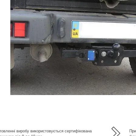
а
товленні виробу використовується сертифікована
При