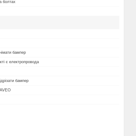
а болтах
знімати бампер
екті є електропровода
ідрізати бампер
 AVEO