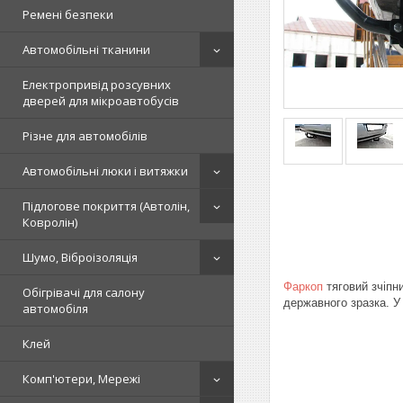
Ремені безпеки
Автомобільні тканини
Електропривід розсувних
дверей для мікроавтобусів
Різне для автомобілів
Автомобільні люки і витяжки
Підлогове покриття (Автолін,
Ковролін)
Шумо, Віброізоляція
Фаркоп
тяговий зчіпни
Обігрівачі для салону
державного зразка. У
автомобіля
Клей
Комп'ютери, Мережі