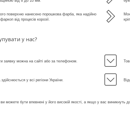
вщиною від 8 до 10 мм.
бук
ого поверхню нанесено порошкова фарба, яка надійно
Мон
фаркоп від процесів корозії.
крі
упувати у нас?
 заявку можна на сайті або за телефоном.
Тов
 здійснюється у всі регіони України.
Від
 ви можете бути впевнені у його високій якості, а якщо у вас виникнуть