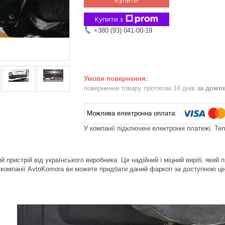
Купити з
+380 (93) 041-00-19
повернення товару протягом 14 днів
за домо
У компанії підключені електронні платежі. Те
й пристрій від українського виробника. Це надійний і міцний виріб, який 
 компанії AvtoKomora ви можете придбати даний фаркоп за доступною ц