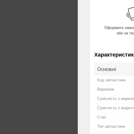
Оформити замов
або за т
Характеристик
Основні
Код запчастини
Виробник
Сумісність з марко
Сумісність з модел
Стан
Тип запчастини