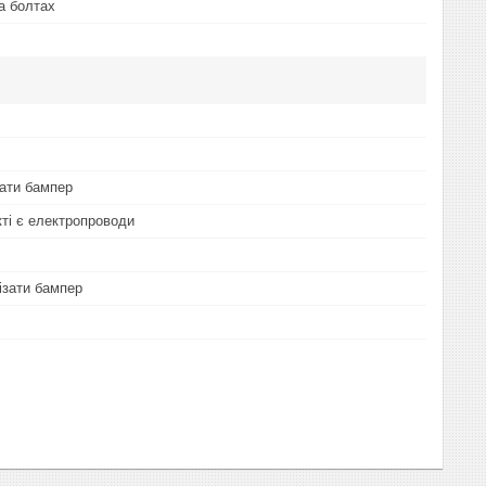
а болтах
мати бампер
кті є електропроводи
ізати бампер