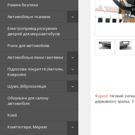
Ремені безпеки
Автомобільні тканини
Електропривід розсувних
дверей для мікроавтобусів
Різне для автомобілів
Автомобільні люки і витяжки
Підлогове покриття (Автолін,
Ковролін)
Шумо, Віброізоляція
Фаркоп
тяговий зчіпни
Обігрівачі для салону
державного зразка. У
автомобіля
Клей
Комп'ютери, Мережі