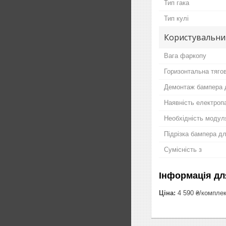
Тип гака
Тип кулі
Користувальни
Вага фаркопу
Горизонтальна тяго
Демонтаж бампера 
Наявність електропа
Необхідність модул
Підрізка бампера д
Сумісність з
Інформація дл
Ціна:
4 590 ₴/компле