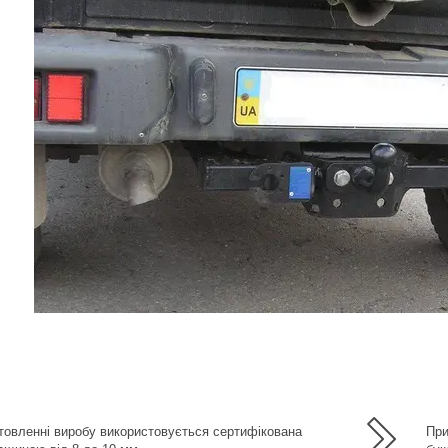
а
товленні виробу використовується сертифікована
При