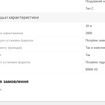
Поздовжній н
Тип C
цькі характеристики
18 кг
ва навантаження
2800
для установки фаркопа
Потрібно зні
кету (проводів)
Так в компле
я
Так
ля установки фаркопа
Потрібно підр
BMW X5
я замовлення
кт