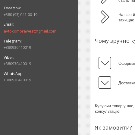
сталь то
+380 (93) 041-00-19
На всю й
захищає 
avtokomorawest@gmail.com
Чому зручно к
+380930410019
+380930410019
Оформити
+380930410019
Доставка
Купуючи товар у нас,
консультацію!
Як замовити?