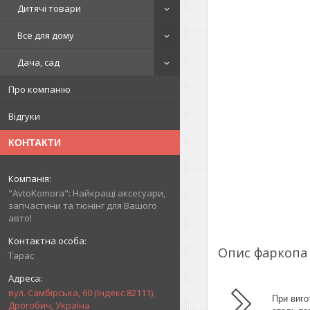
Дитячі товари
Все для дому
Дача, сад
Про компанію
Відгуки
КОНТАКТИ
"AvtoKomora": Найкращі аксесуари,
запчастини та тюнінг для Вашого
авто!
Опис фаркоп
Тарас
вул. Самбірська, 60 (Індекс 82111),
При виго
Дрогобич, Україна