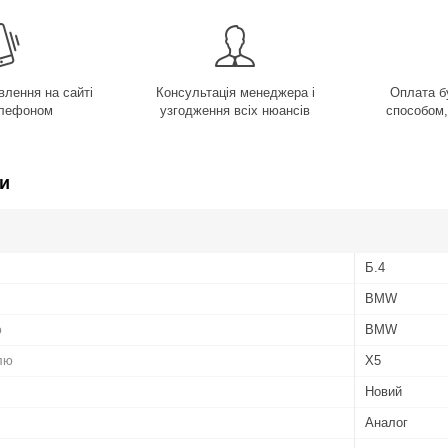
лення на сайті
Консультація менеджера і
Оплата б
елефоном
узгодження всіх нюансів
способом,
и
Б.4
BMW
ю
BMW
лю
X5
Новий
Аналог