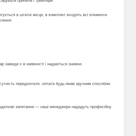
сирувати причепи і трейлери.
тується в штатні місця, в комплект входять всі елементи
плення.
ар завжди є в наявності і надаються знижки.
сутність передоплати, оплата будь-яким зручним способом.
 додаткові запитання — наші менеджери нададуть професійну