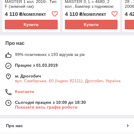
MASTER 1 кол. 2010-. Тип
MASTER 3, L = 4680, 2
28 -
F (знімний гак)
кол., Бампер з підніжкою
2006
2010-. Тип F (знімний гак)
болт
4 110
4 110
4 4
₴/комплект
₴/комплект
Купити
Купити
Про нас
99% позитивних з 193 відгуків за рік
Працює з 01.03.2019
м. Дрогобич
вул. Самбірська, 60 (Індекс 82111), Дрогобич, Україна
Контакти
Сьогодні працює з 10:00 до 18:30
Показати весь графік роботи
Про нас