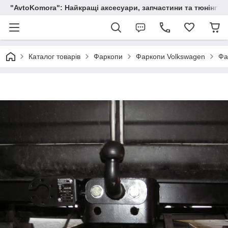
"AvtoKomora": Найкращі аксесуари, запчастини та тюнінг д
Каталог товарів
Фаркопи
Фаркопи Volkswagen
Фа