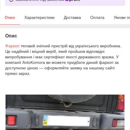
Опис
Характеристики
Доставка
Оплата
Умови п
Опис
Фаркоп
тяговий зчіпний пристрій від українського виробника.
Це надійний і міцний виріб, який пройшов відповідні
випробування і має сертифікат якості державного зразка. У
компанії AvtoKomora ви можете придбати даний фаркоп за
доступною ціною — оформляйте заявку на нашому сайті
прямо зараз.