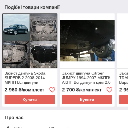
Подібні товари компанії
Захист двигуна Skoda
Захист двигуна Citroen
Захи
SUPERB 2 2008-2014
JUMPY 1994-2007 МКПП/
TRAI
МКПП Всі двигуни
АКПП Всі двигуни крім 2.0
Варі
(двигун+КПП)
HDI (двигун+КПП)
2 960
2 700
2 9
₴/комплект
₴/комплект
Купити
Купити
Про нас