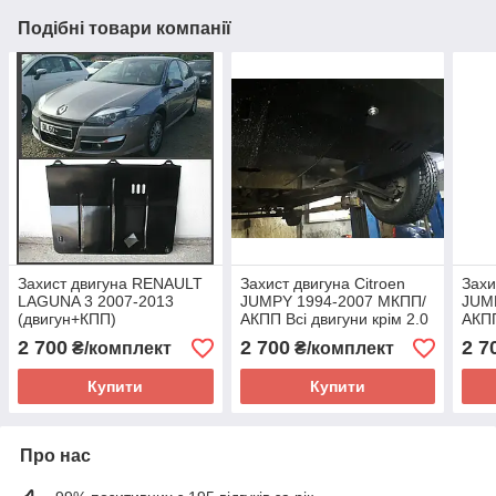
Подібні товари компанії
Захист двигуна RENAULT
Захист двигуна Citroen
Захи
LAGUNA 3 2007-2013
JUMPY 1994-2007 МКПП/
JUM
(двигун+КПП)
АКПП Всі двигуни крім 2.0
АКПП
HDI (двигун+КПП)
2 700
2 700
2 7
₴/комплект
₴/комплект
Купити
Купити
Про нас