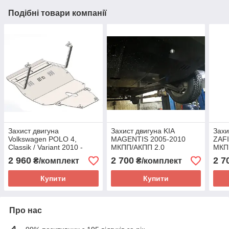
Подібні товари компанії
Захист двигуна
Захист двигуна KIA
Захи
Volkswagen POLO 4,
MAGENTIS 2005-2010
ZAFI
Classik / Variant 2010 -
МКПП/АКПП 2.0
МКПП
МКПП 1.2 D (двигун+КПП)
(двигун+КПП)
1.9 
2 960
2 700
2 7
₴/комплект
₴/комплект
Купити
Купити
Про нас