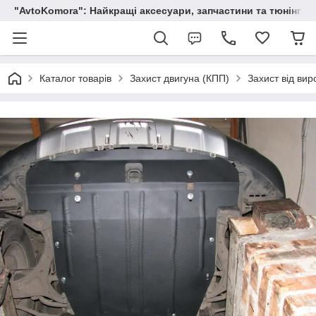
"AvtoKomora": Найкращі аксесуари, запчастини та тюнінг д
Каталог товарів
Захист двигуна (КПП)
Захист від вир