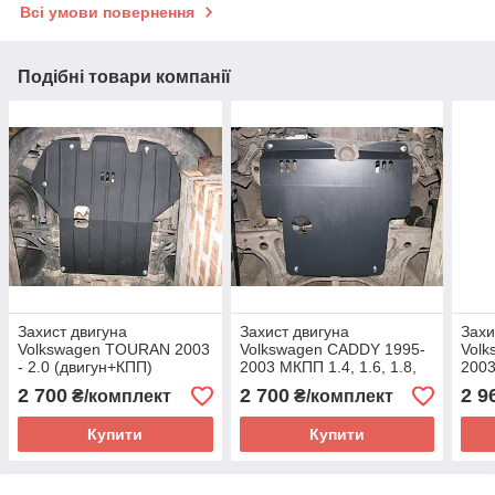
Всі умови повернення
Подібні товари компанії
Захист двигуна
Захист двигуна
Захи
Volkswagen TOURAN 2003
Volkswagen CADDY 1995-
Vol
- 2.0 (двигун+КПП)
2003 МКПП 1.4, 1.6, 1.8,
200
1.9 D, 1.9 TDI,
Всі 
2 700
2 700
2 9
₴/комплект
₴/комплект
гідропідсилювач(двигун+КПП)
WEB
Купити
Купити