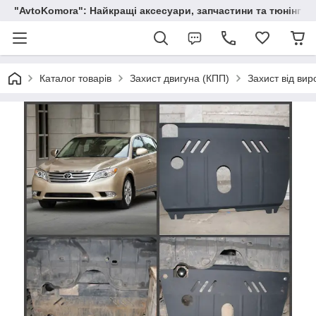
"AvtoKomora": Найкращі аксесуари, запчастини та тюнінг д
Каталог товарів
Захист двигуна (КПП)
Захист від вир