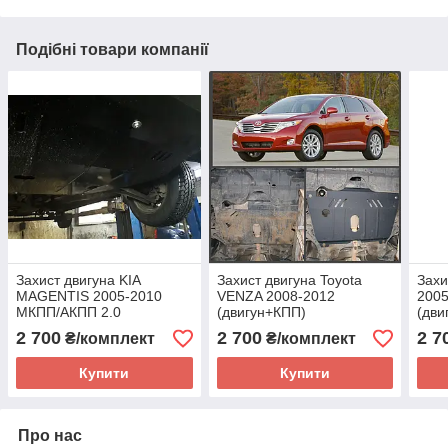
Подібні товари компанії
Захист двигуна KIA
Захист двигуна Toyota
Захи
MAGENTIS 2005-2010
VENZA 2008-2012
2005
МКПП/АКПП 2.0
(двигун+КПП)
(дви
(двигун+КПП)
2 700
2 700
2 7
₴/комплект
₴/комплект
Купити
Купити
Про нас