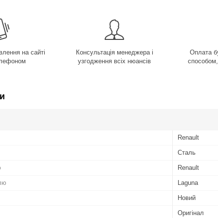
лення на сайті
Консультація менеджера і
Оплата б
елефоном
узгодження всіх нюансів
способом,
и
Renault
Сталь
ю
Renault
лю
Laguna
Новий
Оригінал