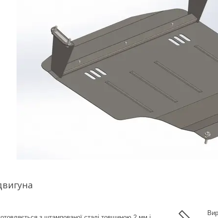
двигуна
Вир
готовляється з штампованої сталі товщиною 2 мм і