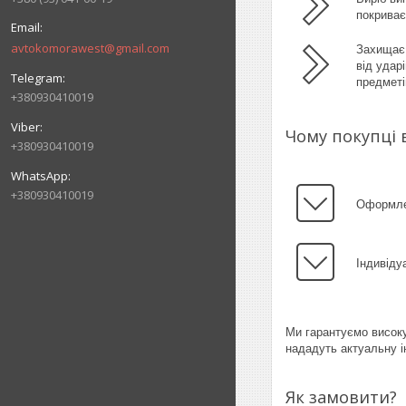
покрива
avtokomorawest@gmail.com
Захищає 
від удар
предметі
+380930410019
Чому покупці 
+380930410019
+380930410019
Оформлен
Індивіду
Ми гарантуємо високу
нададуть актуальну і
Як замовити?