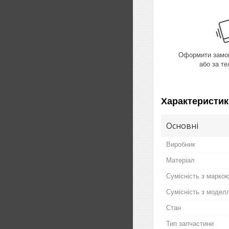
Оформити замов
або за т
Характеристик
Основні
Виробник
Матеріал
Сумісність з марко
Сумісність з модел
Стан
Тип запчастини