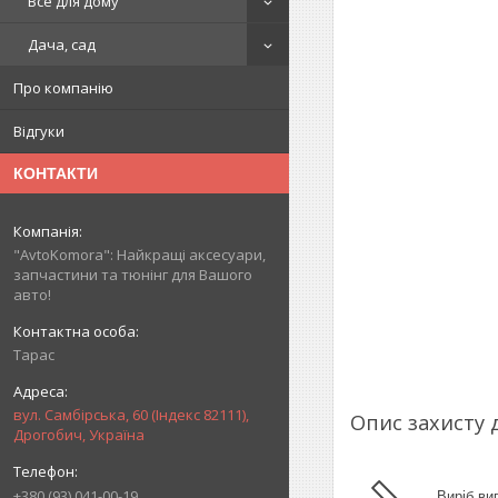
Все для дому
Дача, сад
Про компанію
Відгуки
КОНТАКТИ
"AvtoKomora": Найкращі аксесуари,
запчастини та тюнінг для Вашого
авто!
Тарас
вул. Самбірська, 60 (Індекс 82111),
Опис захисту 
Дрогобич, Україна
+380 (93) 041-00-19
Виріб ви