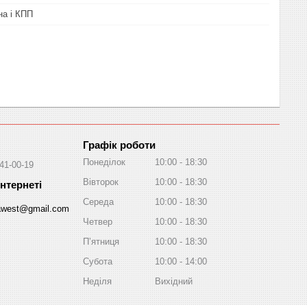
на і КПП
Графік роботи
Понеділок
10:00
18:30
041-00-19
Вівторок
10:00
18:30
Середа
10:00
18:30
awest@gmail.com
Четвер
10:00
18:30
Пʼятниця
10:00
18:30
Субота
10:00
14:00
Неділя
Вихідний