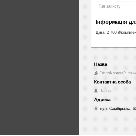
Тип захисту
Інформація дл
Ціна:
2 700 ₴/компле
"AvtoKomora": Найк
Тарас
вул. Самбірська, 60