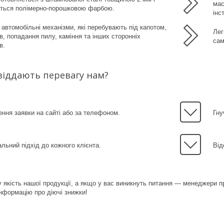
мас
ється полімерно-порошковою фарбою.
інс
автомобільні механізми, які перебувають під капотом,
Лег
ів, попадання пилу, каміння та інших сторонніх
сам
в.
віддають перевагу нам?
ня заявки на сайті або за телефоном.
Гну
альний підхід до кожного клієнта.
Від
 якість нашої продукції, а якщо у вас виникнуть питання — менеджери 
нформацію про діючі знижки!