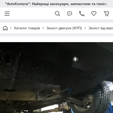
"AvtoKomora": Найкращі аксесуари, запчастини та тюнінг д
Каталог товарів
Захист двигуна (КПП)
Захист від вир