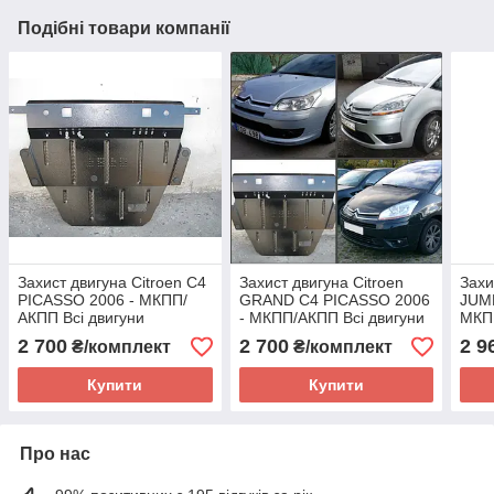
Подібні товари компанії
Захист двигуна Citroen C4
Захист двигуна Citroen
Захи
PICASSO 2006 - МКПП/
GRAND C4 PICASSO 2006
JUM
АКПП Всі двигуни
- МКПП/АКПП Всі двигуни
МКПП
(двигун+КПП)
(двигун+КПП)
крім
2 700
2 700
2 9
₴/комплект
₴/комплект
Купити
Купити
Про нас