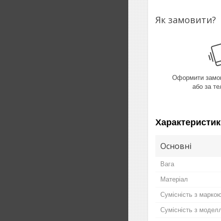
Як замовити?
Оформити замов
або за т
Характеристик
Основні
Вага
Матеріал
Сумісність з марко
Сумісність з модел