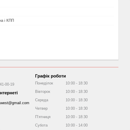
на і КПП
Графік роботи
Понеділок
10:00
18:30
041-00-19
Вівторок
10:00
18:30
Середа
10:00
18:30
awest@gmail.com
Четвер
10:00
18:30
Пʼятниця
10:00
18:30
Субота
10:00
14:00