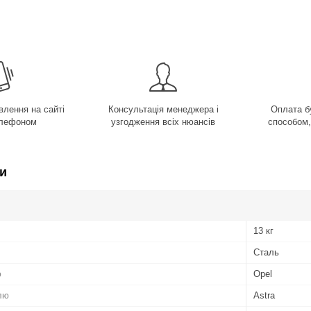
лення на сайті
Консультація менеджера і
Оплата б
елефоном
узгодження всіх нюансів
способом,
и
13 кг
Сталь
ю
Opel
лю
Astra