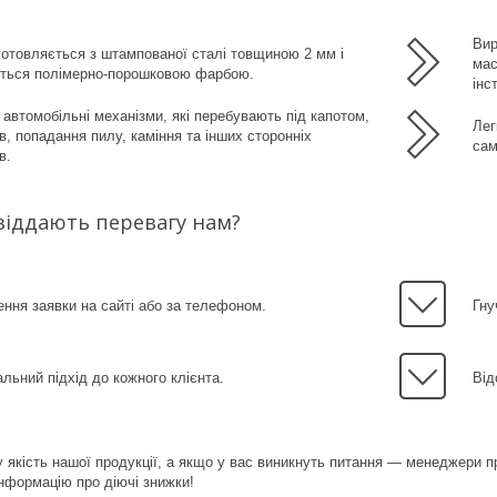
Вир
готовляється з штампованої сталі товщиною 2 мм і
мас
ється полімерно-порошковою фарбою.
інс
автомобільні механізми, які перебувають під капотом,
Лег
ів, попадання пилу, каміння та інших сторонніх
сам
в.
віддають перевагу нам?
ня заявки на сайті або за телефоном.
Гну
альний підхід до кожного клієнта.
Від
 якість нашої продукції, а якщо у вас виникнуть питання — менеджери 
нформацію про діючі знижки!