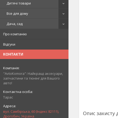
Дитячі товари
Все для дому
Дача, сад
Про компанію
Відгуки
КОНТАКТИ
"AvtoKomora": Найкращі аксесуари,
запчастини та тюнінг для Вашого
авто!
Тарас
вул. Самбірська, 60 (Індекс 82111),
Опис захисту 
Дрогобич, Україна