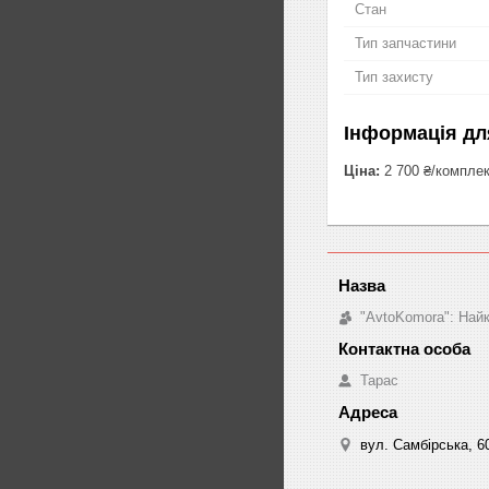
Стан
Тип запчастини
Тип захисту
Інформація дл
Ціна:
2 700 ₴/компле
"AvtoKomora": Найк
Тарас
вул. Самбірська, 60