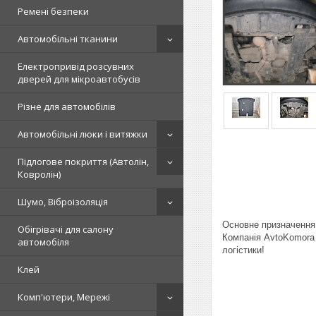
Ремені безпеки
Автомобільні тканини
Електропривід розсувних
дверей для мікроавтобусів
Різне для автомобілів
Автомобільні люки і витяжки
Підлогове покриття (Автолін,
Ковролін)
Шумо, Віброізоляція
Основне призначення 
Обігрівачі для салону
Компанія AvtoKomora 
автомобіля
логістики!
Клей
Комп'ютери, Мережі