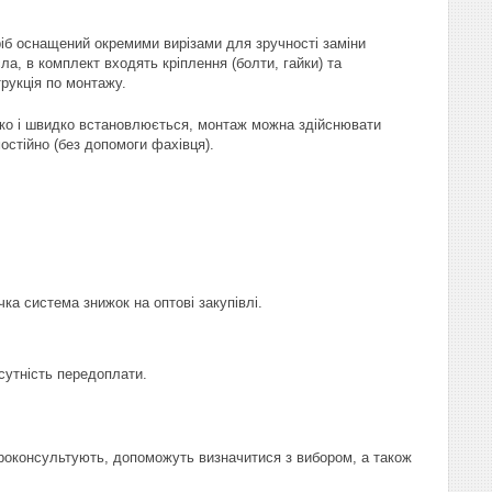
іб оснащений окремими вирізами для зручності заміни
ла, в комплект входять кріплення (болти, гайки) та
трукція по монтажу.
ко і швидко встановлюється, монтаж можна здійснювати
остійно (без допомоги фахівця).
чка система знижок на оптові закупівлі.
сутність передоплати.
проконсультують, допоможуть визначитися з вибором, а також