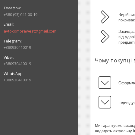
+380 (93) 041-00-19
Виріб ви
покрива
avtokomorawest@gmail.com
Захищає 
від удар
предметі
+380930410019
Чому покупці 
+380930410019
+380930410019
Оформлен
Індивіду
Ми гарантуємо високу
нададуть актуальну і