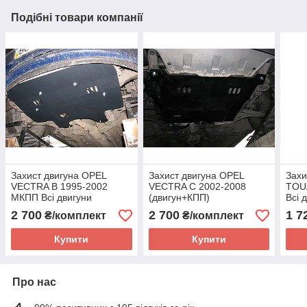
Подібні товари компанії
Захист двигуна OPEL
Захист двигуна OPEL
Захи
VECTRA B 1995-2002
VECTRA C 2002-2008
TOU
МКПП Всі двигуни
(двигун+КПП)
Всі 
(двигун+КПП)
2 700
2 700
1 7
₴/комплект
₴/комплект
Купити
Купити
Про нас