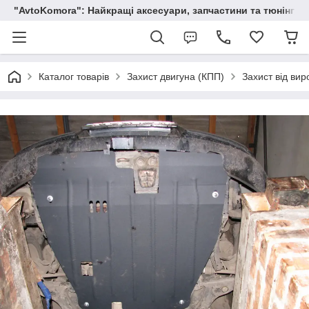
"AvtoKomora": Найкращі аксесуари, запчастини та тюнінг д
Каталог товарів
Захист двигуна (КПП)
Захист від вир