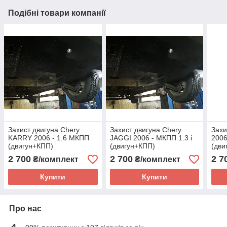
Подібні товари компанії
Захист двигуна Chery
Захист двигуна Chery
Захи
KARRY 2006 - 1.6 МКПП
JAGGI 2006 - МКПП 1.3 i
2006
(двигун+КПП)
(двигун+КПП)
(дви
2 700
2 700
2 7
₴/комплект
₴/комплект
Купити
Купити
Про нас