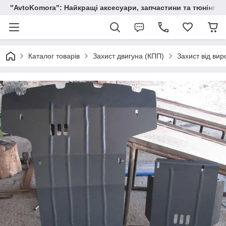
"AvtoKomora": Найкращі аксесуари, запчастини та тюнінг д
Каталог товарів
Захист двигуна (КПП)
Захист від вир