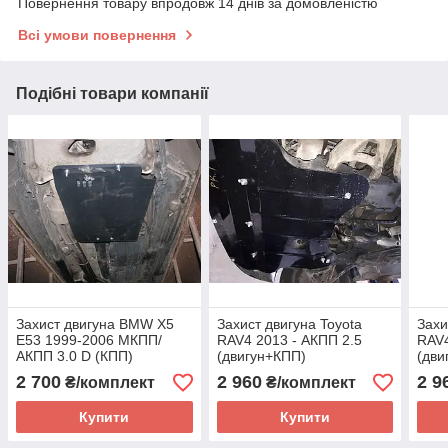
Повернення товару впродовж 14 днів за домовленістю
Всі умови повернення
Подібні товари компанії
Захист двигуна BMW X5
Захист двигуна Toyota
Захи
E53 1999-2006 МКПП/
RAV4 2013 - АКПП 2.5
RAV4
АКПП 3.0 D (КПП)
(двигун+КПП)
(дви
2 700
2 960
2 9
₴/комплект
₴/комплект
Купити
Купити