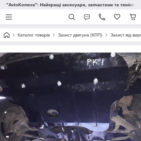
"AvtoKomora": Найкращі аксесуари, запчастини та тюнінг д
Каталог товарів
Захист двигуна (КПП)
Захист від вир