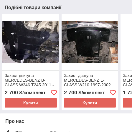
Подібні товари компанії
Захист двигуна
Захист двигуна
Захи
MERCEDES-BENZ B-
MERCEDES-BENZ E-
MER
CLASS W246 T245 2011 -
CLASS W210 1997-2002
CLA
АКПП Всі двигуни
(двигун+радіатор)
2009
2 700
2 700
1 7
₴/комплект
₴/комплект
(двигун+КПП)
Купити
Купити
Про нас