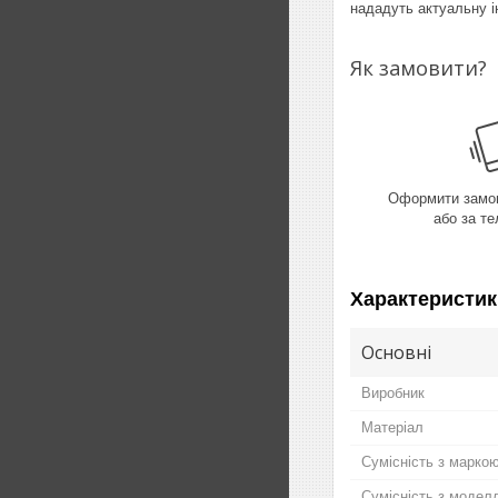
нададуть актуальну і
Як замовити?
Оформити замов
або за т
Характеристик
Основні
Виробник
Матеріал
Сумісність з марко
Сумісність з модел