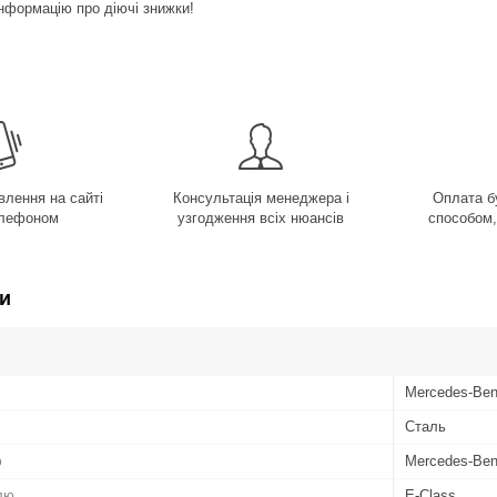
нформацію про діючі знижки!
лення на сайті
Консультація менеджера і
Оплата б
елефоном
узгодження всіх нюансів
способом,
и
Mercedes-Be
Сталь
ю
Mercedes-Be
лю
E-Class