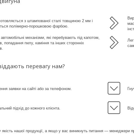
двигуна
Вир
готовляється з штампованої сталі товщиною 2 мм і
мас
ється полімерно-порошковою фарбою.
інс
автомобільні механізми, які перебувають під капотом,
Лег
ів, попадання пилу, каміння та інших сторонніх
сам
в.
віддають перевагу нам?
ня заявки на сайті або за телефоном.
Гну
альний підхід до кожного клієнта.
Від
 якість нашої продукції, а якщо у вас виникнуть питання — менеджери 