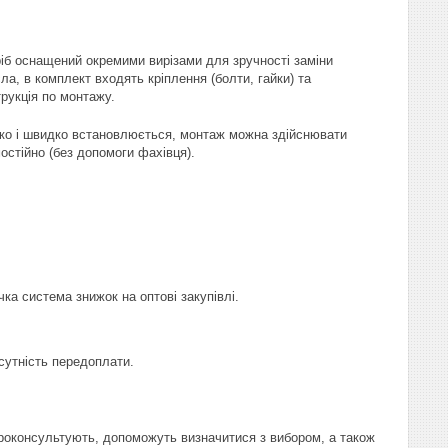
іб оснащений окремими вирізами для зручності заміни
ла, в комплект входять кріплення (болти, гайки) та
трукція по монтажу.
ко і швидко встановлюється, монтаж можна здійснювати
остійно (без допомоги фахівця).
чка система знижок на оптові закупівлі.
сутність передоплати.
проконсультують, допоможуть визначитися з вибором, а також