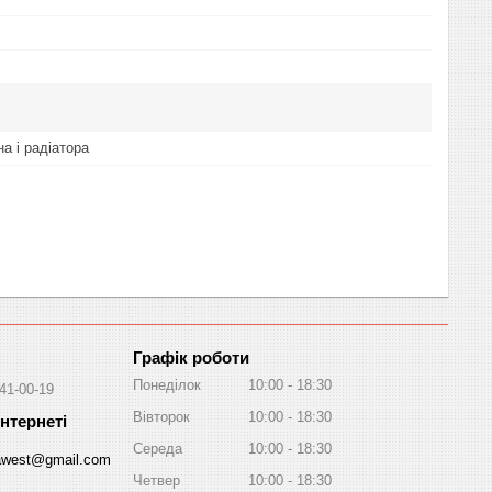
а і радіатора
Графік роботи
Понеділок
10:00
18:30
041-00-19
Вівторок
10:00
18:30
Середа
10:00
18:30
awest@gmail.com
Четвер
10:00
18:30