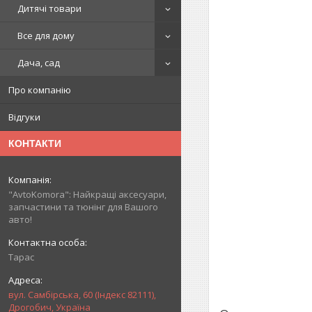
Дитячі товари
Все для дому
Дача, сад
Про компанію
Відгуки
КОНТАКТИ
"AvtoKomora": Найкращі аксесуари,
запчастини та тюнінг для Вашого
авто!
Тарас
вул. Самбірська, 60 (Індекс 82111),
Дрогобич, Україна