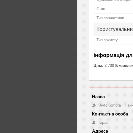
Стан
Тип запчастини
Користувальни
Тип захисту
Інформація дл
Ціна:
2 700 ₴/компле
"AvtoKomora": Найк
Тарас