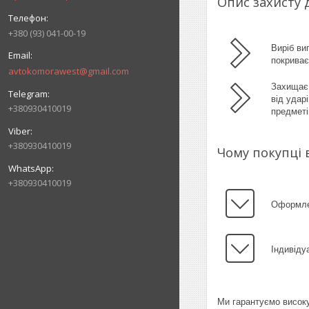
Опис захисту 
+380 (93) 041-00-19
Виріб ви
покрива
avtokomorawest@gmail.com
Захищає 
від удар
+380930410019
предметі
+380930410019
Чому покупці 
+380930410019
Оформлен
Індивіду
Ми гарантуємо високу