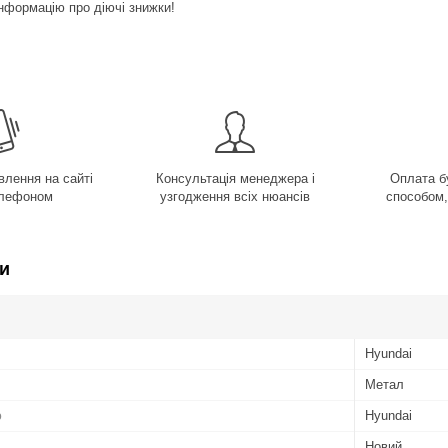
нформацію про діючі знижки!
лення на сайті
Консультація менеджера і
Оплата б
елефоном
узгодження всіх нюансів
способом,
и
Hyundai
Метал
ю
Hyundai
Новий