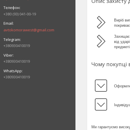
Опис захисту 
+380 (93) 041-00-19
Виріб ви
покрива
avtokomorawest@gmail.com
Захищає 
від удар
+380930410019
предметі
+380930410019
Чому покупці 
+380930410019
Оформлен
Індивіду
Ми гарантуємо високу