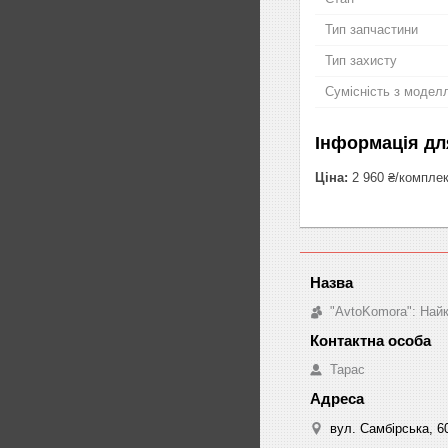
Тип запчастини
Тип захисту
Сумісність з модел
Інформація дл
Ціна:
2 960 ₴/компле
"AvtoKomora": Найк
Тарас
вул. Самбірська, 60