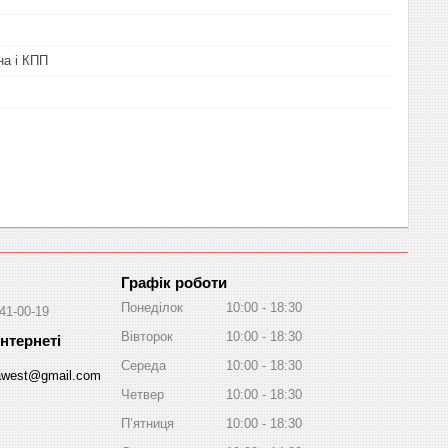
на і КПП
Графік роботи
Понеділок
10:00
18:30
041-00-19
Вівторок
10:00
18:30
Середа
10:00
18:30
awest@gmail.com
Четвер
10:00
18:30
Пʼятниця
10:00
18:30