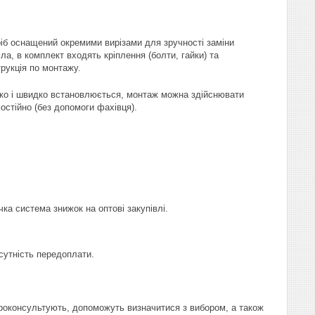
іб оснащений окремими вирізами для зручності заміни
ла, в комплект входять кріплення (болти, гайки) та
трукція по монтажу.
ко і швидко встановлюється, монтаж можна здійснювати
остійно (без допомоги фахівця).
чка система знижок на оптові закупівлі.
сутність передоплати.
проконсультують, допоможуть визначитися з вибором, а також