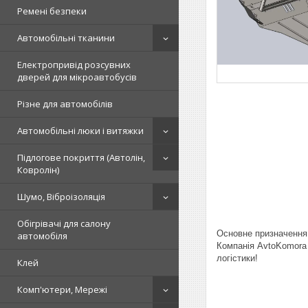
Ремені безпеки
Автомобільні тканини
Електропривід розсувних
дверей для мікроавтобусів
Різне для автомобілів
Автомобільні люки і витяжки
Підлогове покриття (Автолін,
Ковролін)
Шумо, Віброізоляція
Обігрівачі для салону
Основне призначення 
автомобіля
Компанія AvtoKomora 
логістики!
Клей
Комп'ютери, Мережі