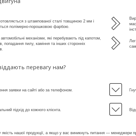
двигуна
Вир
готовляється з штампованої сталі товщиною 2 мм і
мас
ється полімерно-порошковою фарбою.
інс
автомобільні механізми, які перебувають під капотом,
Лег
ів, попадання пилу, каміння та інших сторонніх
сам
в.
віддають перевагу нам?
ня заявки на сайті або за телефоном.
Гну
альний підхід до кожного клієнта.
Від
 якість нашої продукції, а якщо у вас виникнуть питання — менеджери 