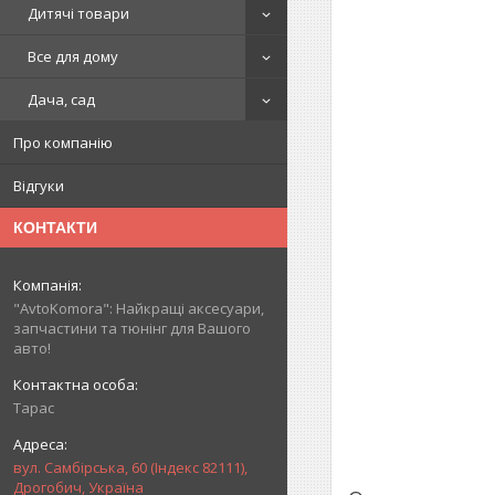
Дитячі товари
Все для дому
Дача, сад
Про компанію
Відгуки
КОНТАКТИ
"AvtoKomora": Найкращі аксесуари,
запчастини та тюнінг для Вашого
авто!
Тарас
вул. Самбірська, 60 (Індекс 82111),
Дрогобич, Україна