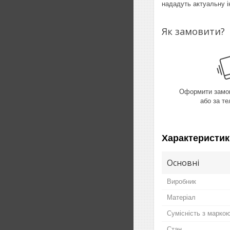
нададуть актуальну і
Як замовити?
Оформити замов
або за т
Характеристик
Основні
Виробник
Матеріал
Сумісність з марко
Стан