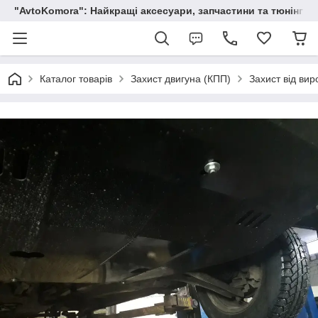
"AvtoKomora": Найкращі аксесуари, запчастини та тюнінг д
Каталог товарів
Захист двигуна (КПП)
Захист від вир