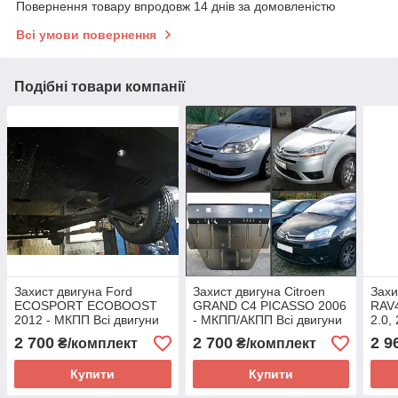
Повернення товару впродовж 14 днів за домовленістю
Всі умови повернення
Подібні товари компанії
Захист двигуна Ford
Захист двигуна Citroen
Захи
ECOSPORT ECOBOOST
GRAND C4 PICASSO 2006
RAV
2012 - МКПП Всі двигуни
- МКПП/АКПП Всі двигуни
2.0,
(двигун+КПП)
(двигун+КПП)
2 700
2 700
2 9
₴/комплект
₴/комплект
Купити
Купити