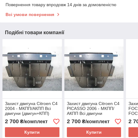
Повернення товару впродовж 14 днів за домовленістю
Всі умови повернення
Подібні товари компанії
Захист двигуна Citroen C4
Захист двигуна Citroen C4
Захи
2004 - МКПП/АКПП Всі
PICASSO 2006 - МКПП/
FOCU
двигуни (двигун+КПП)
АКПП Всі двигуни
FOC
(двигун+КПП)
(дви
2 700
2 700
2 7
₴/комплект
₴/комплект
Купити
Купити