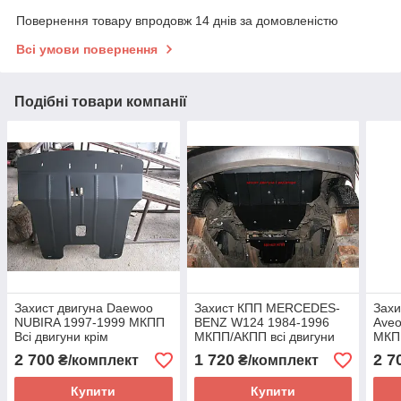
Повернення товару впродовж 14 днів за домовленістю
Всі умови повернення
Подібні товари компанії
Захист двигуна Daewoo
Захист КПП MERCEDES-
Захи
NUBIRA 1997-1999 МКПП
BENZ W124 1984-1996
Aveo
Всі двигуни крім
МКПП/АКПП всі двигуни
МКПП
корейської збирання та
до 3.2 (КПП)
(дви
2 700
1 720
2 7
₴/комплект
₴/комплект
транспортування
Купити
Купити