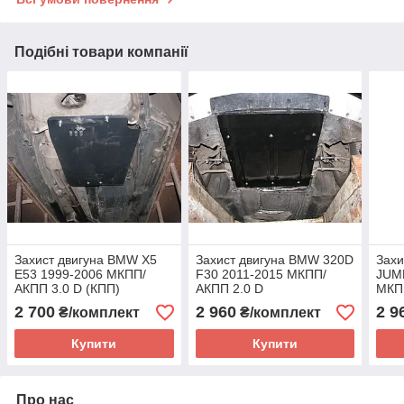
Подібні товари компанії
Захист двигуна BMW X5
Захист двигуна BMW 320D
Захи
E53 1999-2006 МКПП/
F30 2011-2015 МКПП/
JUM
АКПП 3.0 D (КПП)
АКПП 2.0 D
МКПП
(двигун+радіатор)
крім
2 700
2 960
2 9
₴/комплект
₴/комплект
Купити
Купити
Про нас