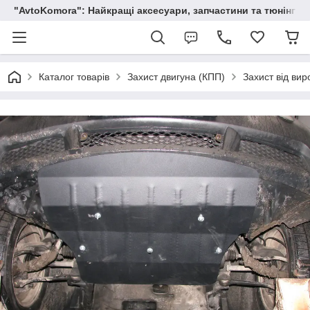
"AvtoKomora": Найкращі аксесуари, запчастини та тюнінг д
Каталог товарів
Захист двигуна (КПП)
Захист від вир