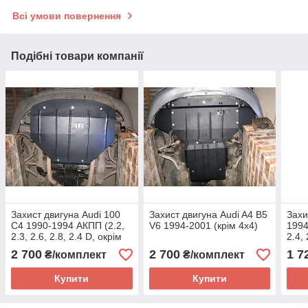
Всі умови повернення
Подібні товари компанії
Захист двигуна Audi 100
Захист двигуна Audi A4 B5
Захи
C4 1990-1994 АКПП (2.2,
V6 1994-2001 (крім 4х4)
1994
2.3, 2.6, 2.8, 2.4 D, окрім
2.4, 
4х4), двигун
окрі
2 700
2 700
1 7
₴/комплект
₴/комплект
Купити
Купити