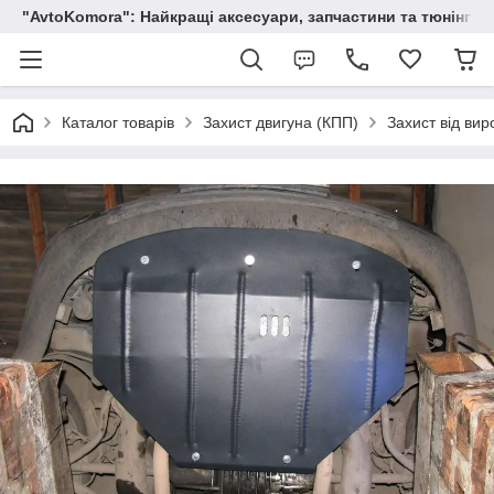
"AvtoKomora": Найкращі аксесуари, запчастини та тюнінг д
Каталог товарів
Захист двигуна (КПП)
Захист від вир